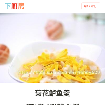
用APP打开
菊花鲈鱼羹