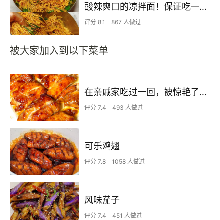
酸辣爽口的凉拌面！保证吃一次就上瘾
评分 8.1
867 人做过
被大家加入到以下菜单
在亲戚家吃过一回，被惊艳了…
评分 7.4
493 人做过
可乐鸡翅
评分 7.8
1058 人做过
风味茄子
评分 7.4
451 人做过