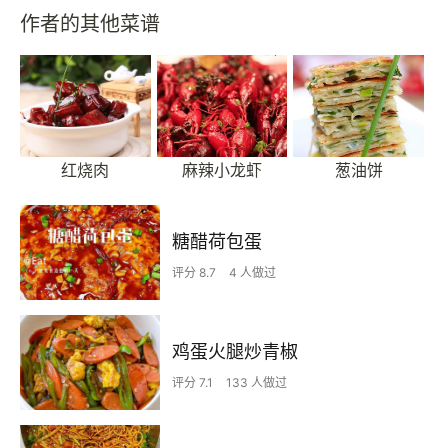
作者的其他菜谱
红烧肉
麻辣小龙虾
葱油饼
糖醋荷包蛋
评分 8.7
4 人做过
鸡蛋火腿炒青椒
评分 7.1
133 人做过