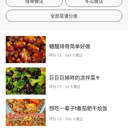
排骨做法
冬瓜做法
全部菜谱分类
糖醋排骨简单好做
评分 7.2
391 人做过
巨巨巨掉称的凉拌菜🥦
评分 7.5
22 人做过
想吃一辈子❗️番茄肥牛烩饭
评分 7.9
700 人做过