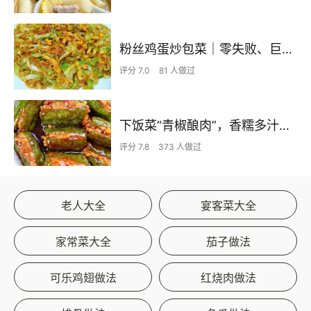
粉丝鸡蛋炒包菜｜零失败、巨下饭
评分 7.0
81 人做过
下饭菜“青椒酿肉”，香糯多汁鲜嫩下饭
评分 7.8
373 人做过
老人大全
宴客菜大全
家常菜大全
茄子做法
可乐鸡翅做法
红烧肉做法