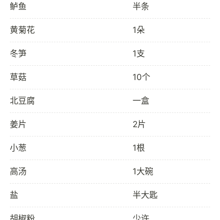
鲈鱼
半条
黄菊花
1朵
冬笋
1支
草菇
10个
北豆腐
一盒
姜片
2片
小葱
1根
高汤
1大碗
盐
半大匙
胡椒粉
少许