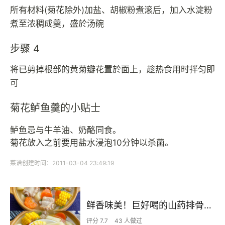
所有材料(菊花除外)加盐、胡椒粉煮滚后，加入水淀粉
煮至浓稠成羹，盛於汤碗
步骤 4
将已剪掉根部的黄菊瓣花置於面上，趁热食用时拌匀即
可
菊花鲈鱼羹的小贴士
鲈鱼忌与牛羊油、奶酪同食。
菊花放入之前要用盐水浸泡10分钟以杀菌。
菜谱创建时间：2011-03-04 23:49:19
鲜香味美！巨好喝的山药排骨汤！！
评分 7.7
43 人做过