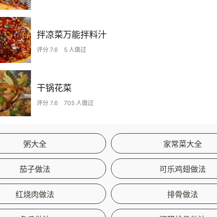
拌凉菜万能拌料汁
评分 7.6
5 人做过
干锅花菜
评分 7.6
705 人做过
粥大全
家常菜大全
茄子做法
可乐鸡翅做法
红烧肉做法
排骨做法