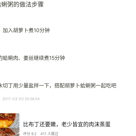
蛤蜊粥的做法步骤
，加入胡萝卜煮10分钟
的蛤蜊肉、姜丝继续煮15分钟
水切丁用少量盐拌一下，搭配胡萝卜蛤蜊粥一起吃吧
11-03-02 20:58:54
比布丁还要嫩，老少皆宜的肉沫蒸蛋
评分 8.2
411 人做过