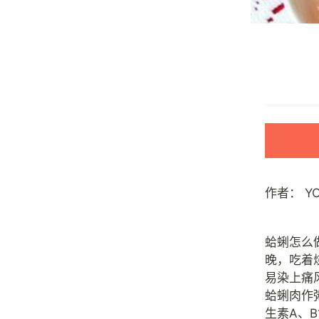
作者：
Y
蛤蜊怎么
晚，吃着
易染上痛
蛤蜊肉作
生素A、