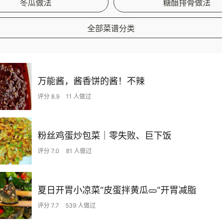
冬瓜做法
糖醋排骨做法
全部菜谱分类
万能酱，酱香饼的酱！不辣
评分 8.9
11 人做过
粉丝鸡蛋炒包菜｜零失败、巨下饭
评分 7.0
81 人做过
夏日开胃小凉菜“皮蛋拌黄瓜🥒”开胃减脂
评分 7.7
539 人做过