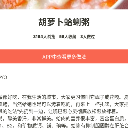
胡萝卜蛤蜊粥
3164人浏览
56人收藏
3人做过
APP中查看更多做法
OYO
做都好吃，在我生活的城市，大家更习惯叫它蚬子或花嘎。
烧烤，当然蛤蜊也是可以烤着吃的，再来上一杯扎啤，大家把
风的吃法”先扔到一边，让嘴巴跟心灵彻底放松跟放肆着。
粥，醇美香滑，非常鲜美。蛤肉的营养很丰富，富含蛋白质
B1、B2，和矿物质钙、镁、碘等。蛤蜊有抑制胆固醇在肝脏