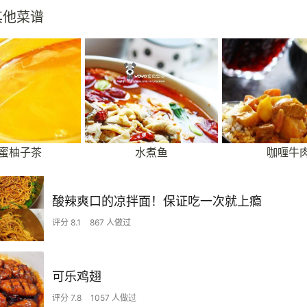
其他菜谱
蜜柚子茶
水煮鱼
咖喱牛
酸辣爽口的凉拌面！保证吃一次就上瘾
评分 8.1
867 人做过
可乐鸡翅
评分 7.8
1057 人做过