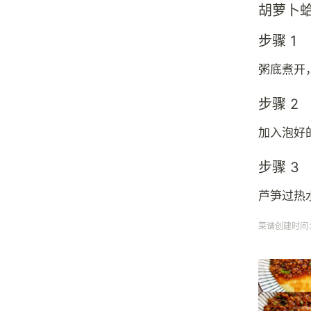
胡萝卜
步骤 1
粥底煮开
步骤 2
加入泡好
步骤 3
芦笋过热
菜谱创建时间：20