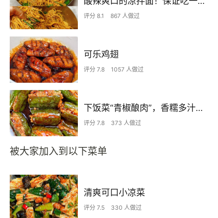
酸辣爽口的凉拌面！保证吃一次就上瘾
评分 8.1
867 人做过
可乐鸡翅
评分 7.8
1057 人做过
下饭菜“青椒酿肉”，香糯多汁鲜嫩下饭
评分 7.8
373 人做过
被大家加入到以下菜单
清爽可口小凉菜
评分 7.5
330 人做过