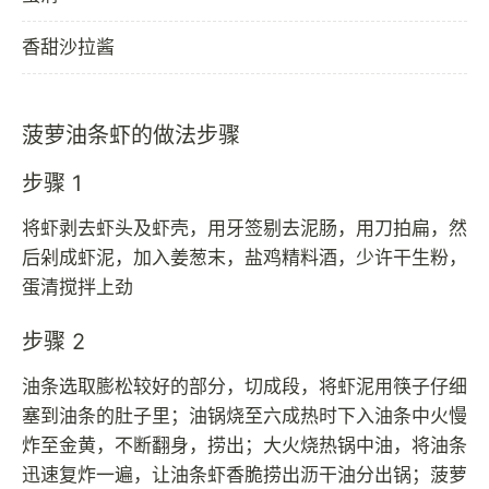
香甜沙拉酱
菠萝油条虾的做法步骤
步骤 1
将虾剥去虾头及虾壳，用牙签剔去泥肠，用刀拍扁，然
后剁成虾泥，加入姜葱末，盐鸡精料酒，少许干生粉，
蛋清搅拌上劲
步骤 2
油条选取膨松较好的部分，切成段，将虾泥用筷子仔细
塞到油条的肚子里；油锅烧至六成热时下入油条中火慢
炸至金黄，不断翻身，捞出；大火烧热锅中油，将油条
迅速复炸一遍，让油条虾香脆捞出沥干油分出锅；菠萝