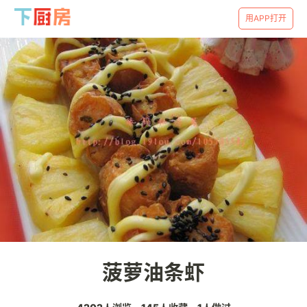
用APP打开
菠萝油条虾