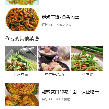
超级下饭•鱼香肉丝
评分 8.1
1580 人做过
作者的其他菜谱
上汤豆苗
鲜竹笋鸡汤
老虎菜
酸辣爽口的凉拌面！保证吃一次就上瘾
评分 8.1
867 人做过