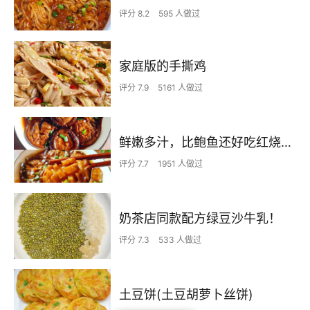
评分 8.2
595 人做过
家庭版的手撕鸡
评分 7.9
5161 人做过
鲜嫩多汁，比鲍鱼还好吃红烧香菇
评分 7.7
1951 人做过
奶茶店同款配方绿豆沙牛乳！
评分 7.3
533 人做过
土豆饼(土豆胡萝卜丝饼)