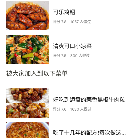
可乐鸡翅
评分 7.8
1057 人做过
清爽可口小凉菜
评分 7.5
330 人做过
被大家加入到以下菜单
好吃到舔盘的蒜香黑椒牛肉粒
评分 7.6
1630 人做过
吃了十几年的配方❗️每次做这至少吃2碗