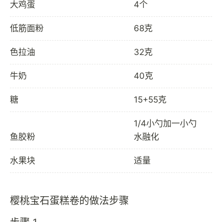
大鸡蛋
4个
低筋面粉
68克
色拉油
32克
牛奶
40克
糖
15+55克
1/4小勺加一小勺
鱼胶粉
水融化
水果块
适量
樱桃宝石蛋糕卷的做法步骤