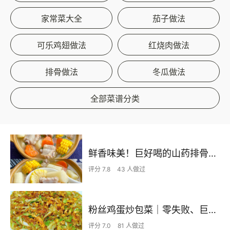
家常菜大全
茄子做法
可乐鸡翅做法
红烧肉做法
排骨做法
冬瓜做法
全部菜谱分类
鲜香味美！巨好喝的山药排骨汤！！
评分 7.8
43 人做过
粉丝鸡蛋炒包菜｜零失败、巨下饭
评分 7.0
81 人做过