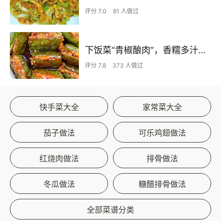
评分 7.0
81 人做过
下饭菜“青椒酿肉”，香糯多汁鲜嫩下饭
评分 7.8
373 人做过
快手菜大全
家常菜大全
茄子做法
可乐鸡翅做法
红烧肉做法
排骨做法
冬瓜做法
糖醋排骨做法
全部菜谱分类