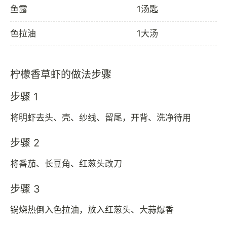
鱼露
1汤匙
色拉油
1大汤
柠檬香草虾的做法步骤
步骤 1
将明虾去头、壳、纱线、留尾，开背、洗净待用
步骤 2
将番茄、长豆角、红葱头改刀
步骤 3
锅烧热倒入色拉油，放入红葱头、大蒜爆香