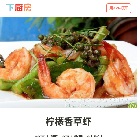
用APP打开
柠檬香草虾