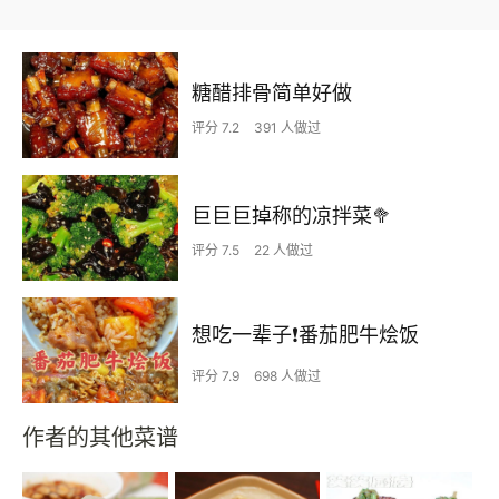
糖醋排骨简单好做
评分 7.2
391 人做过
巨巨巨掉称的凉拌菜🥦
评分 7.5
22 人做过
想吃一辈子❗️番茄肥牛烩饭
评分 7.9
698 人做过
作者的其他菜谱