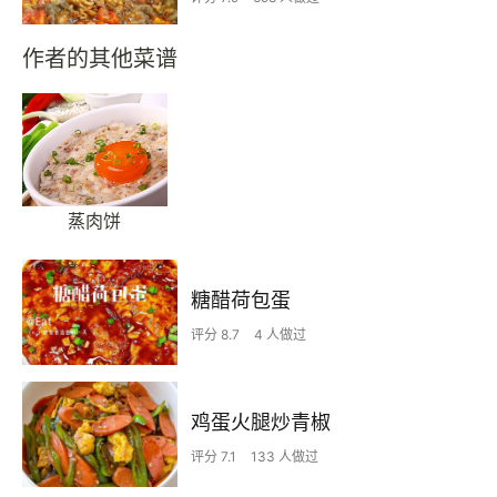
作者的其他菜谱
蒸肉饼
糖醋荷包蛋
评分 8.7
4 人做过
鸡蛋火腿炒青椒
评分 7.1
133 人做过