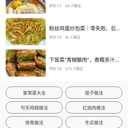
评分 7.7
43 人做过
粉丝鸡蛋炒包菜｜零失败、巨下饭
评分 7.0
81 人做过
下饭菜“青椒酿肉”，香糯多汁鲜嫩下饭
评分 7.8
373 人做过
家常菜大全
茄子做法
可乐鸡翅做法
红烧肉做法
排骨做法
冬瓜做法