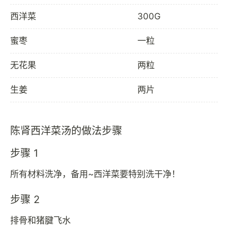
西洋菜
300G
蜜枣
一粒
无花果
两粒
生姜
两片
陈肾西洋菜汤的做法步骤
步骤 1
所有材料洗净，备用~西洋菜要特别洗干净！
步骤 2
排骨和猪腱飞水