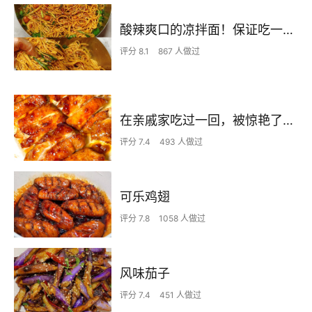
酸辣爽口的凉拌面！保证吃一次就上瘾
评分 8.1
867 人做过
在亲戚家吃过一回，被惊艳了…
评分 7.4
493 人做过
可乐鸡翅
评分 7.8
1058 人做过
风味茄子
评分 7.4
451 人做过