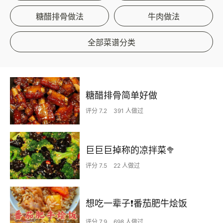
糖醋排骨做法
牛肉做法
全部菜谱分类
糖醋排骨简单好做
评分 7.2
391 人做过
巨巨巨掉称的凉拌菜🥦
评分 7.5
22 人做过
想吃一辈子❗️番茄肥牛烩饭
评分 7.9
698 人做过