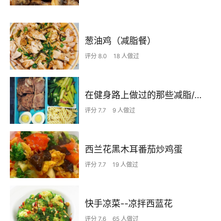
葱油鸡（减脂餐）
评分 8.0
18 人做过
在健身路上做过的那些减脂/增肌餐
评分 7.7
9 人做过
西兰花黑木耳番茄炒鸡蛋
评分 7.7
19 人做过
快手凉菜--凉拌西蓝花
评分 7.6
65 人做过