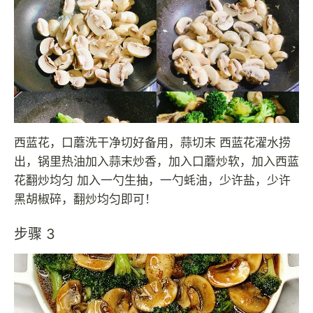
西蓝花，口蘑洗干净切好备用，蒜切末 西蓝花濯水捞
出，锅里热油加入蒜末炒香，加入口蘑炒软，加入西蓝
花翻炒均匀 加入一勺生抽，一勺蚝油，少许盐，少许
黑胡椒碎，翻炒均匀即可！
步骤 3