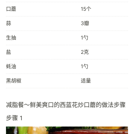
口蘑
15个
蒜
3瓣
生抽
1勺
盐
2克
蚝油
1勺
黑胡椒
适量
减脂餐～鲜美爽口的西蓝花炒口蘑的做法步骤
步骤 1