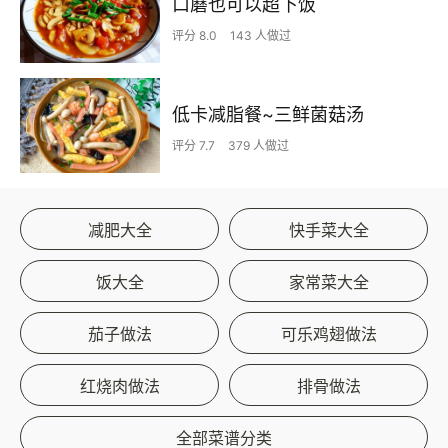
口蘑也可以超下饭
评分 8.0
143 人做过
低卡减脂餐~三鲜菌菇汤
评分 7.7
379 人做过
减肥大全
快手菜大全
饭大全
家常菜大全
茄子做法
可乐鸡翅做法
红烧肉做法
排骨做法
全部菜谱分类