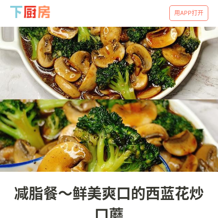
用APP打开
减脂餐～鲜美爽口的西蓝花炒
口蘑