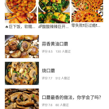
零失败❗️巨过瘾❗️酸辣爽脆的凉拌藕片
🔥巨下饭，软糯入味！比肉还好吃的红烧土豆
🌈酸酸辣辣巨开胃～超过瘾的凉拌黄瓜
蒜香黄油口蘑
评分 8.5
130 人做过
烧口蘑
评分 7.7
512 人做过
口蘑最香的做法，你学会了吗？
评分 7.6
60 人做过