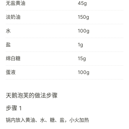
无盐黄油
45g
淡奶油
150g
水
100g
盐
1g
绵白糖
15g
蛋液
100g
天鹅泡芙的做法步骤
步骤 1
锅内放入黄油、水、糖、盐，小火加热