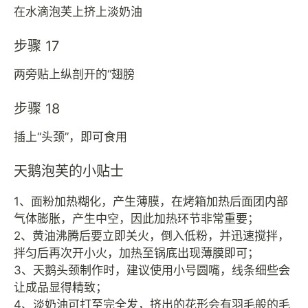
在水滴泡芙上挤上淡奶油
步骤 17
两旁贴上纵剖开的“翅膀
步骤 18
插上“头颈”，即可食用
天鹅泡芙的小贴士
1、面粉加热糊化，产生薄膜，在烤箱加热后面团内部
气体膨胀，产生中空，因此加热环节非常重要；
2、黄油沸腾后要立即关火，倒入低粉，并迅速搅拌，
拌匀后再次开小火，加热至锅底出现薄膜即可；
3、天鹅头颈制作时，建议使用小号圆嘴，线条细些会
让成品显得精致；
4、淡奶油可打至完全发，挤出的花形会有羽毛般的毛