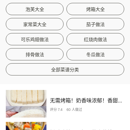
泡芙大全
烤箱大全
家常菜大全
茄子做法
可乐鸡翅做法
红烧肉做法
排骨做法
冬瓜做法
全部菜谱分类
无需烤箱！奶香味浓郁！香甜嫩滑的椰蓉奶糕
评分 7.4
60 人做过