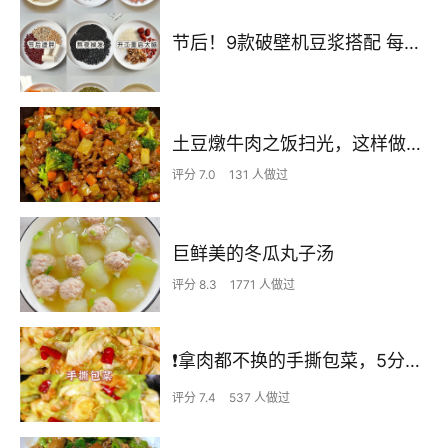
节后！9款破壁机豆浆搭配 每天不重样喝出好状态！
土豆燉牛肉之饭扫光，这样做也太香了吧，还没出锅已是浓香四溢了
评分 7.0
131 人做过
巨鲜美的冬瓜丸子汤
评分 8.3
1771 人做过
❗拿肉都不换的手撕包菜，5分钟快手家常菜🔥
评分 7.4
537 人做过