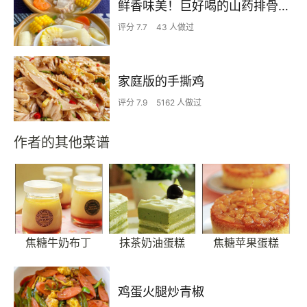
鲜香味美！巨好喝的山药排骨汤！！
评分 7.7
43 人做过
家庭版的手撕鸡
评分 7.9
5162 人做过
作者的其他菜谱
焦糖牛奶布丁
抹茶奶油蛋糕
焦糖苹果蛋糕
鸡蛋火腿炒青椒