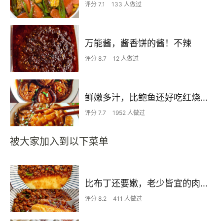
评分 7.1
133 人做过
万能酱，酱香饼的酱！不辣
评分 8.7
12 人做过
鲜嫩多汁，比鲍鱼还好吃红烧香菇
评分 7.7
1952 人做过
被大家加入到以下菜单
比布丁还要嫩，老少皆宜的肉沫蒸蛋
评分 8.2
411 人做过