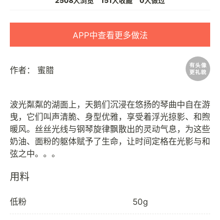
2508人浏览
151人收藏
0人做过
APP中查看更多做法
作者：
蜜腊
波光粼粼的湖面上，天鹅们沉浸在悠扬的琴曲中自在游
曳，它们叫声清脆、身型优雅，享受着浮光掠影、和煦
暖风。丝丝光线与钢琴旋律飘散出的灵动气息，为这些
奶油、面粉的躯体赋予了生命，让时间定格在光影与和
用料
低粉
50g