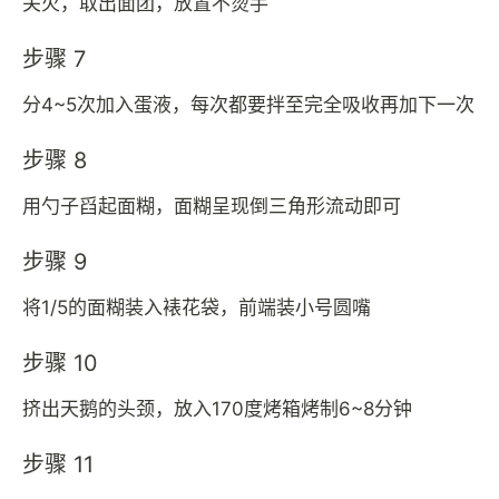
关火，取出面团，放置不烫手
步骤 7
分4~5次加入蛋液，每次都要拌至完全吸收再加下一次
步骤 8
用勺子舀起面糊，面糊呈现倒三角形流动即可
步骤 9
将1/5的面糊装入裱花袋，前端装小号圆嘴
步骤 10
挤出天鹅的头颈，放入170度烤箱烤制6~8分钟
步骤 11