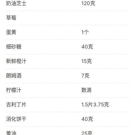
奶油芝士
120克
草莓
蛋黄
1个
细砂糖
40克
新鲜橙汁
15克
朗姆酒
7克
柠檬汁
数滴
吉利丁片
1.5片3.75克
消化饼干
40克
黄油
25克