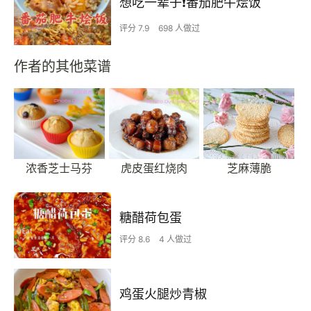
想吃一辈子❗️番茄肥牛烩饭
评分 7.9
698 人做过
作者的其他菜谱
浓香芝士马芬
虎皮蛋红烧肉
芝麻薄脆
糖醋荷包蛋
评分 8.6
4 人做过
鸡蛋火腿炒青椒