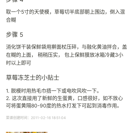
取一个5寸的天使模，草莓切半底部朝上围边，倒入混
合糊
步骤 5
消化饼干装保鲜袋用擀面杖压碎，与融化黄油拌合，盖
在糊的上面， 稍稍压实， 包上保鲜膜放冰箱冷藏3小
时以上即可
草莓冻芝士的小贴士
1. 脱模时用热毛巾捂一下或电吹风吹一下。
2. 这次直接用了新鲜的生蛋黄，口感很好，如不放心
可将蛋黄隔80-90度的热水打发下可起到消毒作用。
菜谱创建时间：2011-02-16 18:51:04