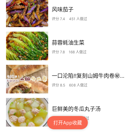
风味茄子
评分 7.4
451 人做过
蒜蓉蚝油生菜
评分 7.8
168 人做过
一口沦陷‼️复刻山姆牛肉卷㊙️皮薄馅足爆好吃
评分 8.5
608 人做过
巨鲜美的冬瓜丸子汤
评分 8.3
1768 人做过
打开App收藏