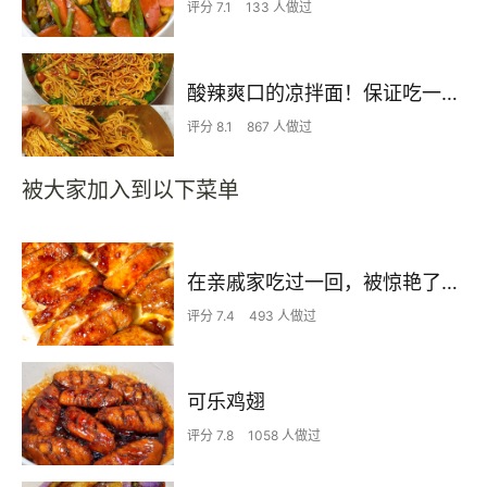
评分 7.1
133 人做过
酸辣爽口的凉拌面！保证吃一次就上瘾
评分 8.1
867 人做过
被大家加入到以下菜单
在亲戚家吃过一回，被惊艳了…
评分 7.4
493 人做过
可乐鸡翅
评分 7.8
1058 人做过