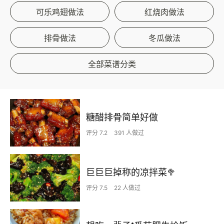
可乐鸡翅做法
红烧肉做法
排骨做法
冬瓜做法
全部菜谱分类
糖醋排骨简单好做
评分 7.2
391 人做过
巨巨巨掉称的凉拌菜🥦
评分 7.5
22 人做过