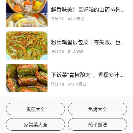
鲜香味美！巨好喝的山药排骨汤！！
评分 7.7
43 人做过
粉丝鸡蛋炒包菜｜零失败、巨下饭
评分 7.0
81 人做过
下饭菜“青椒酿肉”，香糯多汁鲜嫩下饭
评分 7.8
373 人做过
蛋糕大全
免烤大全
家常菜大全
茄子做法