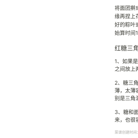
将面团擀
缘再捏上
好的粽叶
始算时间
红糖三
1、如果
之间放上
2、糖三
薄，太薄
别是三角
3、糖和
来，也很
菜谱创建时间：20