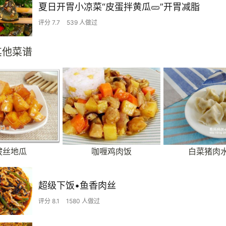
夏日开胃小凉菜“皮蛋拌黄瓜🥒”开胃减脂
评分 7.7
539 人做过
其他菜谱
拔丝地瓜
咖喱鸡肉饭
白菜猪肉
超级下饭•鱼香肉丝
评分 8.1
1580 人做过