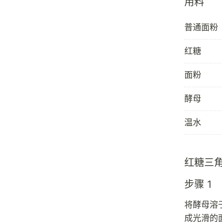
用料
普通面粉
红糖
面粉
酵母
温水
红糖三
步骤 1
将酵母溶
成光滑的