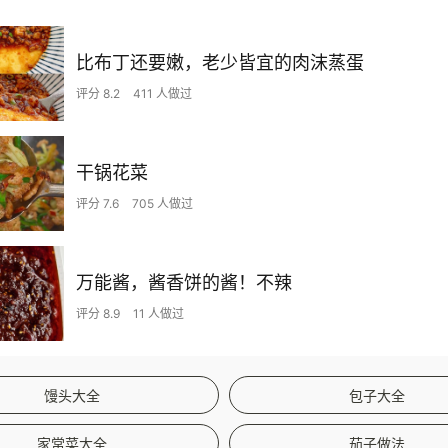
比布丁还要嫩，老少皆宜的肉沫蒸蛋
评分 8.2
411 人做过
干锅花菜
评分 7.6
705 人做过
万能酱，酱香饼的酱！不辣
评分 8.9
11 人做过
馒头大全
包子大全
家常菜大全
茄子做法