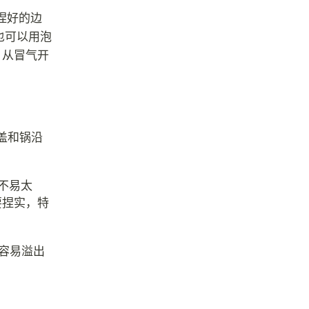
捏好的边
也可以用泡
，从冒气开
盖和锅沿
不易太
要捏实，特
容易溢出