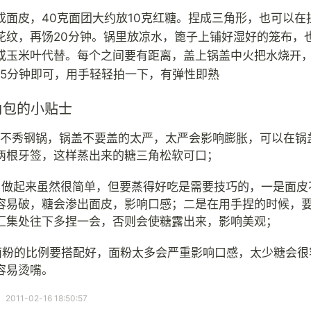
成面皮，40克面团大约放10克红糖。捏成三角形，也可以在
花纹，再饧20分钟。锅里放凉水，篦子上铺好湿好的笼布，
或玉米叶代替。每个之间要有距离，盖上锅盖中火把水烧开
15分钟即可，用手轻轻拍一下，有弹性即熟
角包的小贴士
是不秀钢锅，锅盖不要盖的太严，太严会影响膨胀，可以在锅
两根牙签，这样蒸出来的糖三角松软可口；
角做起来虽然很简单，但要蒸得好吃是需要技巧的，一是面皮
容易破，糖会渗出面皮，影响口感；二是在用手捏的时候，
汇集处往下多捏一会，否则会使糖露出来，影响美观；
面粉的比例要搭配好，面粉太多会严重影响口感，太少糖会很
容易烫嘴。
11-02-16 18:50:57