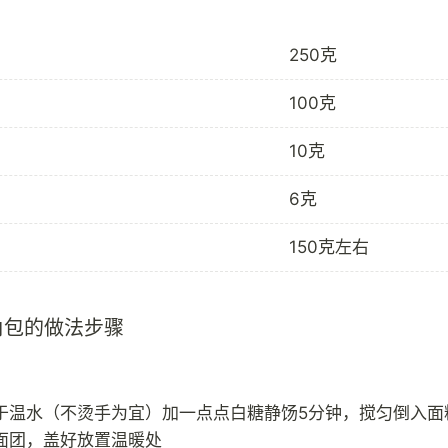
250克
100克
10克
6克
150克左右
角包的做法步骤
于温水（不烫手为宜）加一点点白糖静饧5分钟，搅匀倒入面
面团，盖好放置温暖处