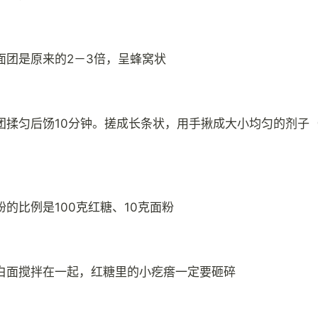
面团是原来的2－3倍，呈蜂窝状
团揉匀后饧10分钟。搓成长条状，用手揪成大小均匀的剂子（
粉的比例是100克红糖、10克面粉
白面搅拌在一起，红糖里的小疙瘩一定要砸碎