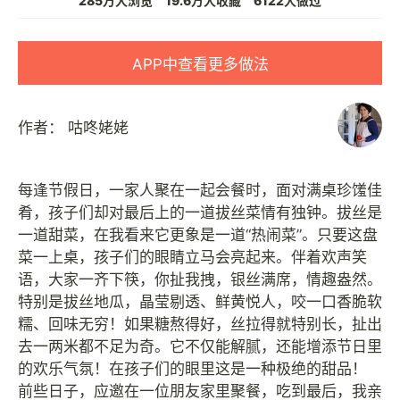
285万人浏览
19.6万人收藏
6122人做过
APP中查看更多做法
作者：
咕咚姥姥
每逢节假日，一家人聚在一起会餐时，面对满桌珍馐佳
肴，孩子们却对最后上的一道拔丝菜情有独钟。拔丝是
一道甜菜，在我看来它更象是一道“热闹菜”。只要这盘
菜一上桌，孩子们的眼睛立马会亮起来。伴着欢声笑
语，大家一齐下筷，你扯我拽，银丝满席，情趣盎然。
特别是拔丝地瓜，晶莹剔透、鲜黄悦人，咬一口香脆软
糯、回味无穷！如果糖熬得好，丝拉得就特别长，扯出
去一两米都不足为奇。它不仅能解腻，还能增添节日里
的欢乐气氛！在孩子们的眼里这是一种极绝的甜品！
前些日子，应邀在一位朋友家里聚餐，吃到最后，我亲