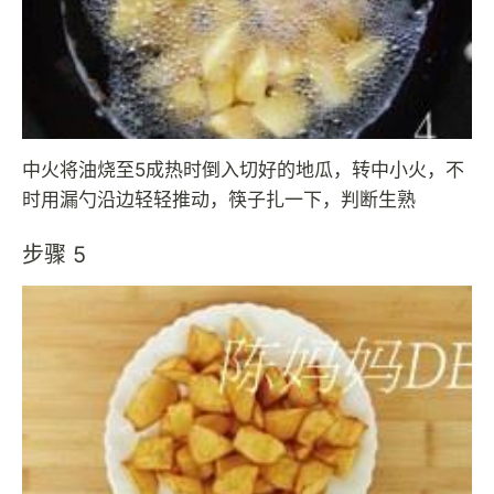
中火将油烧至5成热时倒入切好的地瓜，转中小火，不
时用漏勺沿边轻轻推动，筷子扎一下，判断生熟
步骤 5