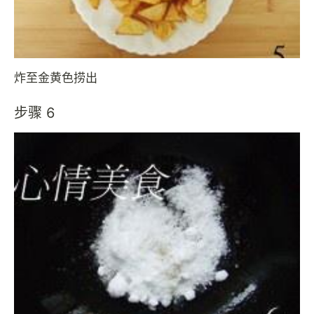
炸至金黄色捞出
步骤 6