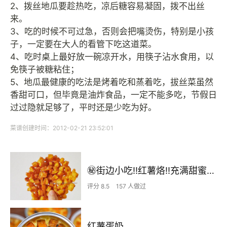
2、拨丝地瓜要趁热吃，凉后糖容易凝固，拨不出丝
来。
3、吃的时候不可过急，否则会把嘴烫伤，特别是小孩
子，一定要在大人的看管下吃这道菜。
4、吃时桌上最好放一碗凉开水，用筷子沾水食用，以
免筷子被糖粘住；
5、地瓜最健康的吃法是烤着吃和蒸着吃，拔丝菜虽然
香甜可口，但毕竟是油炸食品，一定不能多吃，节假日
过过隐就足够了，平时还是少吃为好。
菜谱创建时间：2012-02-21 23:52:01
㊙️街边小吃‼️红薯烙‼️充满甜蜜的回忆
评分 8.5
157 人做过
红薯蛋奶