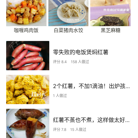
咖喱鸡肉饭
白菜猪肉水饺
黑芝麻糖
零失败的电饭煲焖红薯
评分 8.4
158 人做过
2个红薯，不加1滴油！出炉孩子抢着吃，健康简单0失败~
1 人做过
红薯不蒸也不煮，这样做太好吃啦！
评分 7.8
15 人做过