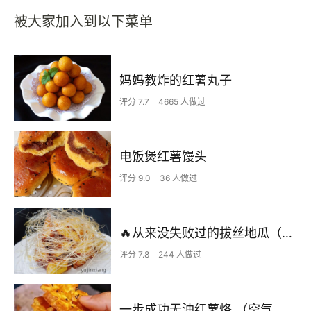
被大家加入到以下菜单
妈妈教炸的红薯丸子
评分 7.7
4665 人做过
电饭煲红薯馒头
评分 9.0
36 人做过
🔥从来没失败过的拔丝地瓜（看不到地瓜块儿的拔丝地瓜）🔥
评分 7.8
244 人做过
一步成功无油红薯烙 （空气炸锅版）