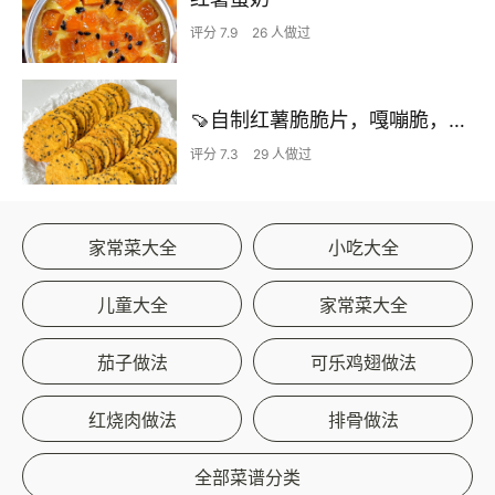
评分 7.9
26 人做过
🍠自制红薯脆脆片，嘎嘣脆，好吃停不下来‼️
评分 7.3
29 人做过
家常菜大全
小吃大全
儿童大全
家常菜大全
茄子做法
可乐鸡翅做法
红烧肉做法
排骨做法
全部菜谱分类