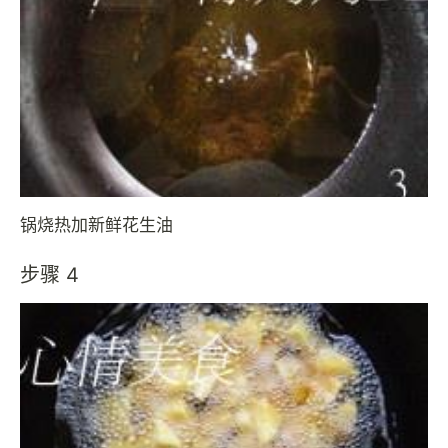
锅烧热加新鲜花生油
步骤 4