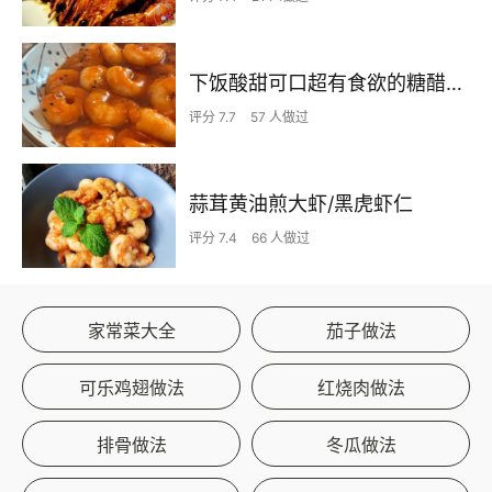
下饭酸甜可口超有食欲的糖醋虾仁
评分 7.7
57 人做过
蒜茸黄油煎大虾/黑虎虾仁
评分 7.4
66 人做过
家常菜大全
茄子做法
可乐鸡翅做法
红烧肉做法
排骨做法
冬瓜做法