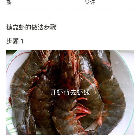
盐
少许
糖靠虾的做法步骤
步骤 1