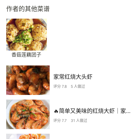
作者的其他菜谱
香菇莲藕团子
家常红烧大头虾
评分 7.8
5 人做过
🔥简单又美味的红烧大虾｜家常，宴客常用菜
评分 7.7
31 人做过