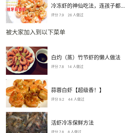
冷冻虾的神仙吃法，连孩子都能多吃半碗饭，制作简单，好吃又营养
评分 7.9
26 人做过
被大家加入到以下菜单
白灼（蒸）竹节虾的懒人做法
评分 7.8
14 人做过
蒜蓉白虾【超级香！】
评分 9.2
44 人做过
活虾冷冻保鲜方法
评分 7.8
8 人做过