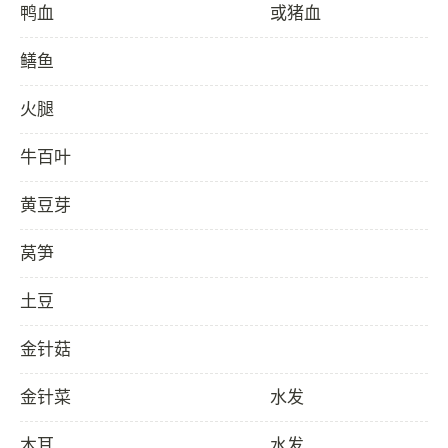
鸭血
或猪血
鳝鱼
火腿
牛百叶
黄豆芽
莴笋
土豆
金针菇
金针菜
水发
木耳
水发