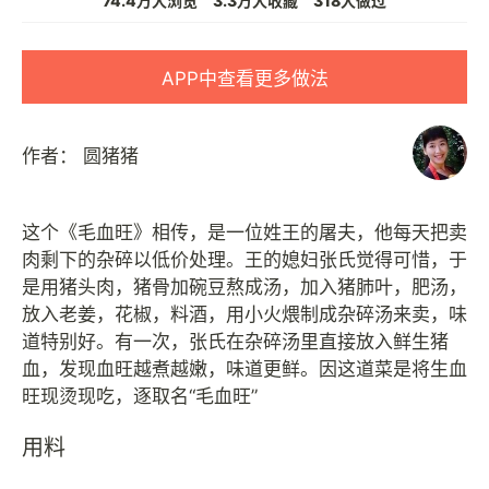
74.4万人浏览
3.3万人收藏
318人做过
APP中查看更多做法
作者：
圆猪猪
这个《毛血旺》相传，是一位姓王的屠夫，他每天把卖
肉剩下的杂碎以低价处理。王的媳妇张氏觉得可惜，于
是用猪头肉，猪骨加碗豆熬成汤，加入猪肺叶，肥汤，
放入老姜，花椒，料酒，用小火煨制成杂碎汤来卖，味
道特别好。有一次，张氏在杂碎汤里直接放入鲜生猪
血，发现血旺越煮越嫩，味道更鲜。因这道菜是将生血
用料