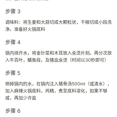
步骤 3
调味料：将生姜和大蒜切成大颗粒状，干椒切成小段洗
净。准备好火锅底料
步骤 4
锅内烧开水，将金针菜和木耳放入氽烫片刻。再分次放
入牛百叶，鳝鱼段，及猪血氽烫（时间以30秒即可）
步骤 5
倒掉锅内的水，在锅内注入猪骨汤500ml（或清水），
加入麻辣火锅底料，鸡精，煮至底料溶化，如果不够
咸，再加少许盐
步骤 6