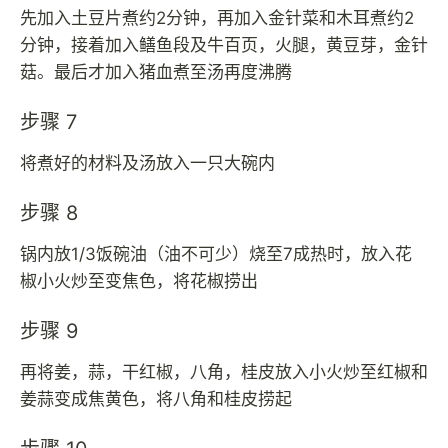
先加入土豆片煮约2分钟，再加入金针菜和木耳煮约2
分钟，接着加入鳝鱼段及牛百页，火腿，黄豆芽，金针
菇。最后才加入猪血煮至汤再度沸腾
步骤 7
将煮好的材料及汤放入一只大碗内
步骤 8
锅内放1/3饭碗油（油不可少）烧至7成热时，放入花
椒小火炒至变焦色，将花椒捞出
步骤 9
再将姜，蒜，干红椒，八角，桂皮放入小火炒至红椒和
姜蒜变成焦黄色，将八角和桂皮捞起