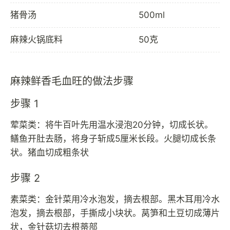
猪骨汤
500ml
麻辣火锅底料
50克
麻辣鲜香毛血旺的做法步骤
步骤 1
荤菜类：将牛百叶先用温水浸泡20分钟，切成长状。
鳝鱼开肚去肠，将身子斩成5厘米长段。火腿切成长条
状。猪血切成粗条状
步骤 2
素菜类：金针菜用冷水泡发，摘去根部。黑木耳用冷水
泡发，摘去根部，手撕成小块状。莴笋和土豆切成薄片
状，金针菇切去根蒂部