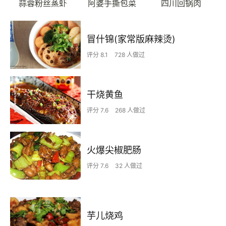
蒜蓉粉丝蒸虾
阿婆手撕包菜
四川回锅肉
冒什锦(家常版麻辣烫)
评分 8.1
728 人做过
干烧黄鱼
评分 7.6
268 人做过
火爆尖椒肥肠
评分 7.6
32 人做过
芋儿烧鸡