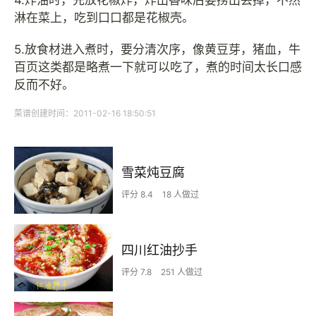
淋在菜上，吃到口口都是花椒壳。
5.放食材进入煮时，要分清次序，像黄豆芽，猪血，牛
百页这类都是略煮一下就可以吃了，煮的时间太长口感
反而不好。
菜谱创建时间：2011-02-16 18:50:51
雪菜炖豆腐
评分 8.4
18 人做过
四川红油抄手
评分 7.8
251 人做过