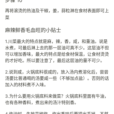
步骤 10
再将滚烫的热油及干椒，姜，蒜粒淋在食材表面即可上
菜
麻辣鲜香毛血旺的小贴士
1.川菜最大的特点就是麻，辣，香，咸，和重油。说是
水煮，可最后淋上去的那一层油可真不少。这层油不但
可以增加香味，最大的特点是给食材保温，让食材烫烫
的才好吃。所以要注意了，最后这层油的量不可少。
2.说到咸，火锅底料很咸的，放入汤内煮溶化后，尝尝
汤要比普通喝的汤要咸一些（不够加点盐）。否则的话
加入的材料煮不入味。
3.为什么要用火锅底料来做菜？火锅底料里面有牛油，
也有各种香料，煮出来的汤汁特别香。
4.炸油时，先放花椒炸，炸出香味后要捞出丢掉，不然