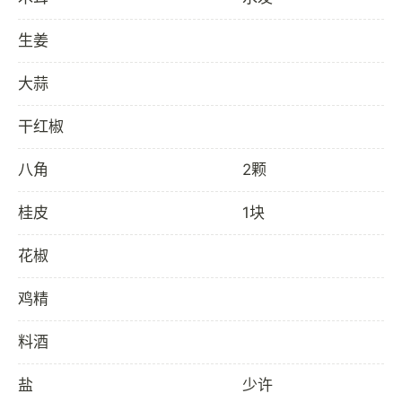
生姜
大蒜
干红椒
八角
2颗
桂皮
1块
花椒
鸡精
料酒
盐
少许