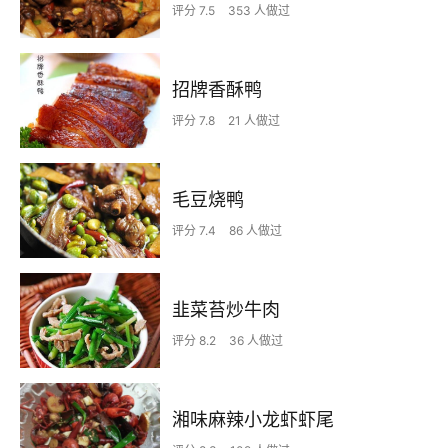
评分 7.5
353 人做过
招牌香酥鸭
评分 7.8
21 人做过
毛豆烧鸭
评分 7.4
86 人做过
韭菜苔炒牛肉
评分 8.2
36 人做过
湘味麻辣小龙虾虾尾