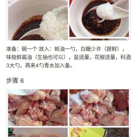
准备：碗一个 放入：蚝油一勺，白糖少许（提鲜），
味极鲜酱油（生抽也可以），盐适量，花椒适量，料酒
3大勺，再来4勺青水加入备。
步骤 6