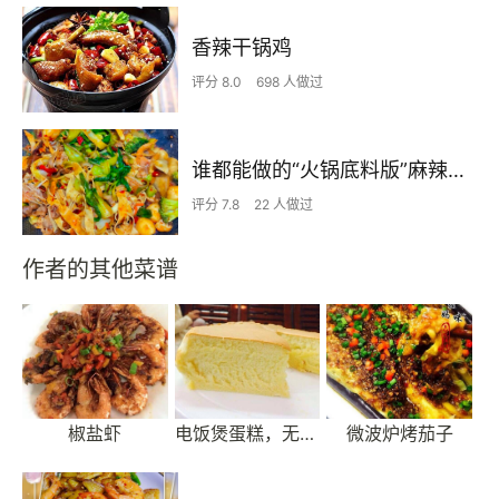
香辣干锅鸡
评分 8.0
698 人做过
谁都能做的“火锅底料版”麻辣香锅
评分 7.8
22 人做过
作者的其他菜谱
椒盐虾
电饭煲蛋糕，无需称
微波炉烤茄子