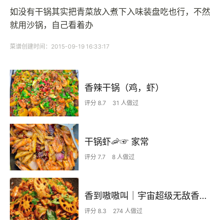
如没有干锅其实把青菜放入煮下入味装盘吃也行，不然
就用沙锅，自己看着办
菜谱创建时间：2015-09-19 16:33:17
香辣干锅（鸡，虾）
评分 8.7
31 人做过
干锅虾🦐☞ 家常
评分 7.7
8 人做过
香到嗷嗷叫｜宇宙超级无敌香锅鸡翅虾
评分 8.3
274 人做过