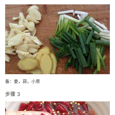
备：姜，蒜，小葱
步骤 3