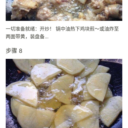
一切准备就绪：开炒！ 锅中油热下鸡块煎～或油炸至
两面带黄，装盘备…
步骤 8