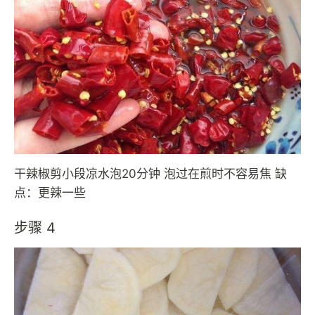
干辣椒剪小段凉水泡20分钟 泡过在煎时不容易焦 缺
点：更辣一些
步骤 4