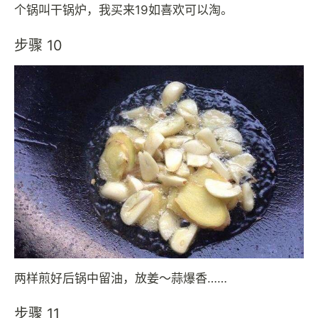
个锅叫干锅炉，我买来19如喜欢可以淘。
步骤 10
两样煎好后锅中留油，放姜～蒜爆香……
步骤 11