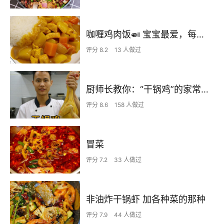
咖喱鸡肉饭🍛 宝宝最爱，每次都光盘‼️超香！
评分 8.2
13 人做过
厨师长教你：“干锅鸡”的家常做法，肉香四溢回味无穷
评分 8.6
158 人做过
冒菜
评分 7.2
33 人做过
非油炸干锅虾 加各种菜的那种
评分 7.9
44 人做过