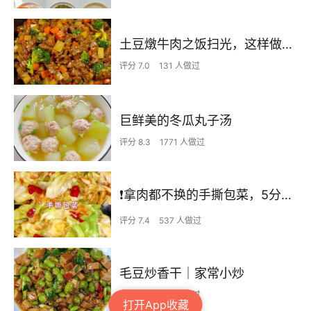
土豆燉牛肉之饭扫光，这样做也太香了吧，还没出锅已是浓香四溢了
评分 7.0
131 人做过
巨鲜美的冬瓜丸子汤
评分 8.3
1771 人做过
❗拿肉都不换的手撕包菜，5分钟快手家常菜🔥
评分 7.4
537 人做过
毛豆炒香干｜家常小炒
评分 7.3
274 人做过
打开App收藏