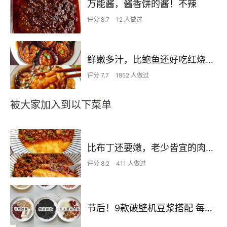
万能酱，酱香饼的酱！不辣
评分 8.7
12 人做过
鲜嫩多汁，比鲍鱼还好吃红烧香菇
评分 7.7
1952 人做过
被大家加入到以下菜单
比布丁还要嫩，老少皆宜的肉沫蒸蛋
评分 8.2
411 人做过
节后！9款破壁机豆浆搭配 每天不重样喝出好状态！