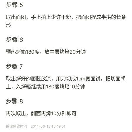
步骤 5
取出面团，手上拍上少许干粉，把面团捏成半拱的长条
形
步骤 6
预热烤箱180度，放中层烤焙20分钟
步骤 7
取出烤好的面胚放凉，用刀切成1cm宽面饼，把切面朝
上，入烤箱继续用180度烤焙10分钟
步骤 8
再次取出，翻面再烤10分钟即可
菜谱创建时间：2011-06-13 15:49:51