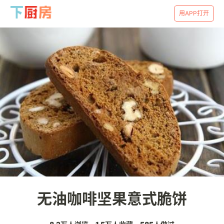
用APP打开
无油咖啡坚果意式脆饼