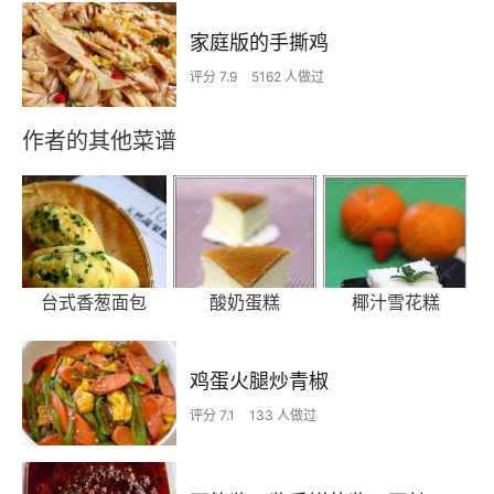
家庭版的手撕鸡
评分 7.9
5162 人做过
作者的其他菜谱
台式香葱面包
酸奶蛋糕
椰汁雪花糕
鸡蛋火腿炒青椒
评分 7.1
133 人做过