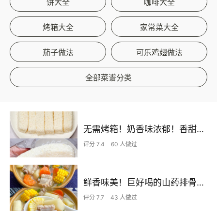
饼大全
咖啡大全
烤箱大全
家常菜大全
茄子做法
可乐鸡翅做法
全部菜谱分类
无需烤箱！奶香味浓郁！香甜嫩滑的椰蓉奶糕
评分 7.4
60 人做过
鲜香味美！巨好喝的山药排骨汤！！
评分 7.7
43 人做过