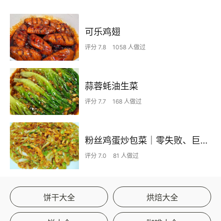
可乐鸡翅
评分 7.8
1058 人做过
蒜蓉蚝油生菜
评分 7.7
168 人做过
粉丝鸡蛋炒包菜｜零失败、巨下饭
评分 7.0
81 人做过
饼干大全
烘焙大全