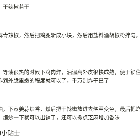
，干辣椒若干
蒜青辣椒，然后把鸡腿斩成小块，然后用盐料酒胡椒粉拌匀
，等油很热的时候下鸡肉炸，油温高外皮很快成熟，便于锁
炸到外脆里嫩的程度就可以了，千万别炸干巴了
油，下葱姜蒜炒香，然后把干辣椒放进去烧至变色，最后把
，煸炒一下就可以出锅了，还可以撒点芝麻增加香味
的小贴士