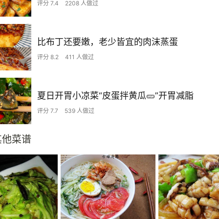
评分 7.4
2208 人做过
比布丁还要嫩，老少皆宜的肉沫蒸蛋
评分 8.2
411 人做过
夏日开胃小凉菜“皮蛋拌黄瓜🥒”开胃减脂
评分 7.7
539 人做过
其他菜谱