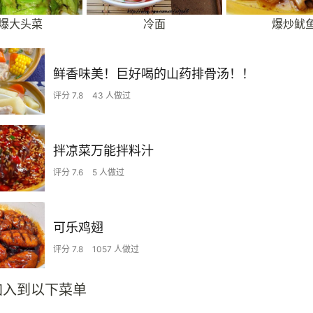
爆大头菜
冷面
爆炒鱿
鲜香味美！巨好喝的山药排骨汤！！
评分 7.8
43 人做过
拌凉菜万能拌料汁
评分 7.6
5 人做过
可乐鸡翅
评分 7.8
1057 人做过
加入到以下菜单