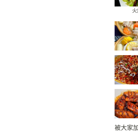
火
被大家