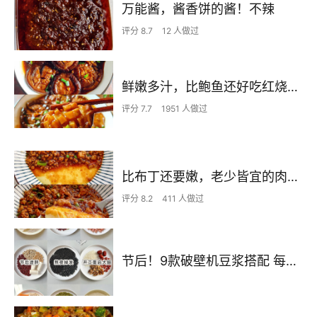
万能酱，酱香饼的酱！不辣
评分 8.7
12 人做过
鲜嫩多汁，比鲍鱼还好吃红烧香菇
评分 7.7
1951 人做过
比布丁还要嫩，老少皆宜的肉沫蒸蛋
评分 8.2
411 人做过
节后！9款破壁机豆浆搭配 每天不重样喝出好状态！