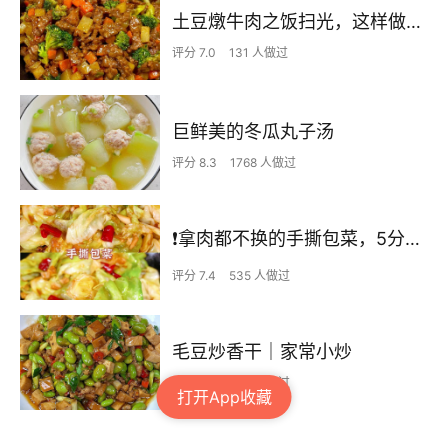
土豆燉牛肉之饭扫光，这样做也太香了吧，还没出锅已是浓香四溢了
评分 7.0
131 人做过
巨鲜美的冬瓜丸子汤
评分 8.3
1768 人做过
❗拿肉都不换的手撕包菜，5分钟快手家常菜🔥
评分 7.4
535 人做过
毛豆炒香干｜家常小炒
评分 7.3
273 人做过
打开App收藏