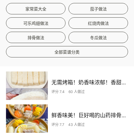
家常菜大全
茄子做法
可乐鸡翅做法
红烧肉做法
排骨做法
冬瓜做法
全部菜谱分类
无需烤箱！奶香味浓郁！香甜嫩滑的椰蓉奶糕
评分 7.4
60 人做过
鲜香味美！巨好喝的山药排骨汤！！
评分 7.7
43 人做过