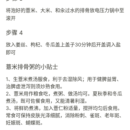
将泡好的薏米、大米、和汆过水的排骨放电压力锅中至
滚开
步骤 4
放入姜丝、枸杞、冬瓜盖上盖子30分钟后开盖调入盐
即可
薏米排骨粥的小贴士
1、生薏米煮汤服食，利于去湿除风；用于健脾益胃、
治脾虚泄泻则须炒熟食用。
2、薏米用作粮食吃，煮粥、做汤均可。夏秋季和冬瓜
煮汤，既可佐餐食用，又能清暑利湿。
3、将鲜奶煮沸，加入薏仁粉适量，搅拌均匀后食用。
常食可保持皮肤光泽细腻，消除粉刺、雀斑、老年斑、
妊娠斑、蝴蝶斑。