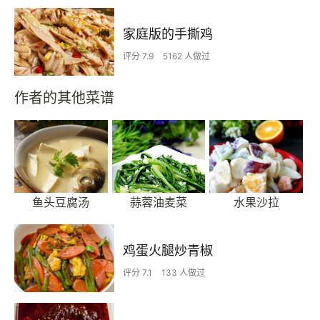
家庭版的手撕鸡
评分 7.9
5162 人做过
作者的其他菜谱
鱼头豆腐汤
蒜蓉油麦菜
水果沙拉
鸡蛋火腿炒青椒
评分 7.1
133 人做过