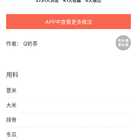
2731人浏览
41人收藏
0人做过
APP中查看更多做法
作者：
Q奶茶
用料
薏米
大米
排骨
冬瓜