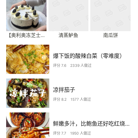
【奥利奥冻芝士蛋糕】拯救新手的免烤美味甜点
清蒸鲈鱼
南瓜饼
爆下饭的酸辣白菜（零难度）
评分 7.6
2339 人做过
凉拌茄子
评分 8.2
1577 人做过
鲜嫩多汁，比鲍鱼还好吃红烧香菇
评分 7.7
1950 人做过