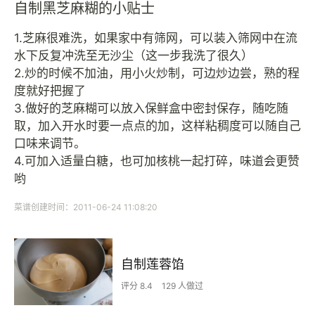
自制黑芝麻糊的小贴士
1.芝麻很难洗，如果家中有筛网，可以装入筛网中在流
水下反复冲洗至无沙尘（这一步我洗了很久）
2.炒的时候不加油，用小火炒制，可边炒边尝，熟的程
度就好把握了
3.做好的芝麻糊可以放入保鲜盒中密封保存，随吃随
取，加入开水时要一点点的加，这样粘稠度可以随自己
口味来调节。
4.可加入适量白糖，也可加核桃一起打碎，味道会更赞
哟
菜谱创建时间：2011-06-24 11:08:20
自制莲蓉馅
评分 8.4
129 人做过