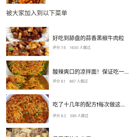
被大家加入到以下菜单
好吃到舔盘的蒜香黑椒牛肉粒
评分 7.6
1630 人做过
酸辣爽口的凉拌面！保证吃一次就上瘾
评分 8.1
867 人做过
吃了十几年的配方❗️每次做这至少吃2碗
评分 8.2
595 人做过