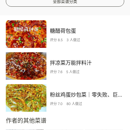
全部菜谱分类
糖醋荷包蛋
评分 8.5
3 人做过
拌凉菜万能拌料汁
评分 7.6
5 人做过
粉丝鸡蛋炒包菜｜零失败、巨下饭
评分 7.0
80 人做过
作者的其他菜谱