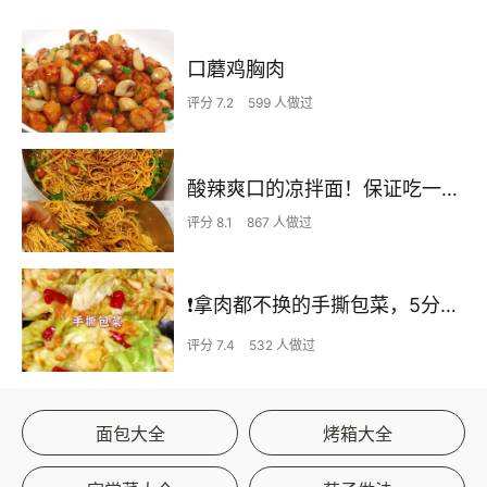
口蘑鸡胸肉
评分 7.2
599 人做过
酸辣爽口的凉拌面！保证吃一次就上瘾
评分 8.1
867 人做过
❗拿肉都不换的手撕包菜，5分钟快手家常菜🔥
评分 7.4
532 人做过
面包大全
烤箱大全