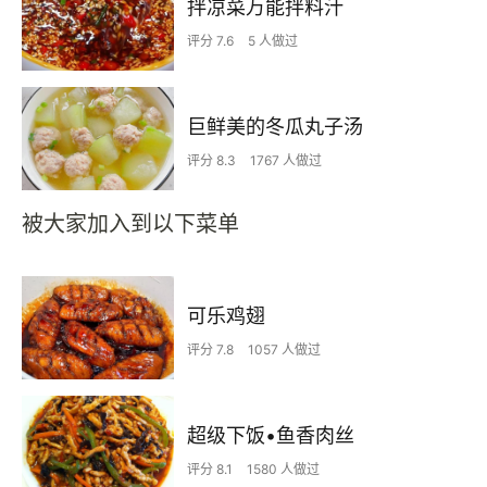
拌凉菜万能拌料汁
评分 7.6
5 人做过
巨鲜美的冬瓜丸子汤
评分 8.3
1767 人做过
被大家加入到以下菜单
可乐鸡翅
评分 7.8
1057 人做过
超级下饭•鱼香肉丝
评分 8.1
1580 人做过