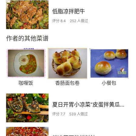
低脂凉拌肥牛
评分 8.4
252 人做过
作者的其他菜谱
咖喱饭
香肠面包卷
小餐包
夏日开胃小凉菜“皮蛋拌黄瓜🥒”开胃减脂
评分 7.7
539 人做过