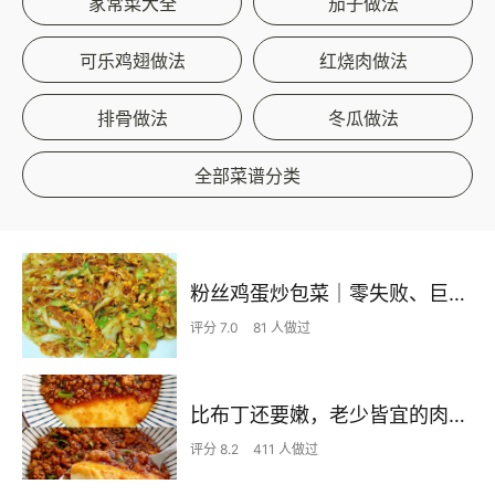
家常菜大全
茄子做法
可乐鸡翅做法
红烧肉做法
排骨做法
冬瓜做法
全部菜谱分类
粉丝鸡蛋炒包菜｜零失败、巨下饭
评分 7.0
81 人做过
比布丁还要嫩，老少皆宜的肉沫蒸蛋
评分 8.2
411 人做过