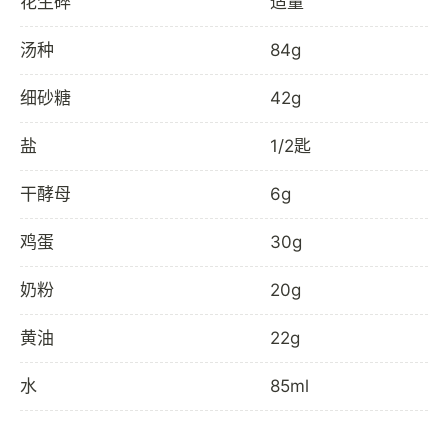
花生碎
适量
汤种
84g
细砂糖
42g
盐
1/2匙
干酵母
6g
鸡蛋
30g
奶粉
20g
黄油
22g
水
85ml