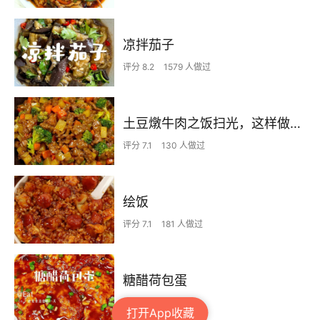
凉拌茄子
评分 8.2
1579 人做过
土豆燉牛肉之饭扫光，这样做也太香了吧，还没出锅已是浓香四溢了
评分 7.1
130 人做过
绘饭
评分 7.1
181 人做过
糖醋荷包蛋
评分 8.5
4 人做过
打开App收藏