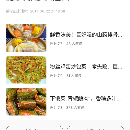
菜谱创建时间：2011-06-22 21:48:08
鲜香味美！巨好喝的山药排骨汤！！
评分 7.7
43 人做过
粉丝鸡蛋炒包菜｜零失败、巨下饭
评分 7.0
81 人做过
下饭菜“青椒酿肉”，香糯多汁鲜嫩下饭
评分 7.8
373 人做过