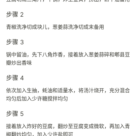
步骤 2
青椒洗净切成块儿，葱姜蒜洗净切成末备用
步骤 3
锅中留油，先下八角炸香，接着放入葱姜蒜碎和郫县豆
瓣炒出香味
步骤 4
依次加入生抽，蚝油和适量水，将汤汁烧开，充分混合
均匀后加入少许糖搅拌均匀
步骤 5
接着放入炸好的豆腐，翻炒至豆腐变成微软，再加入青
椒翻炒均匀，加入少许盐即可