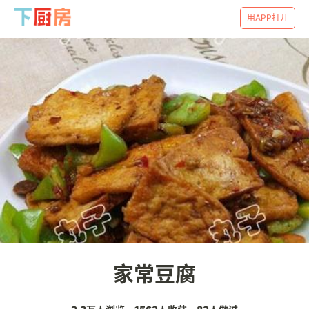
用APP打开
家常豆腐