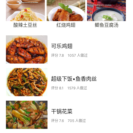
酸辣土豆丝
红烧鸡翅
鲫鱼豆腐汤
可乐鸡翅
评分 7.8
1057 人做过
超级下饭•鱼香肉丝
评分 8.1
1579 人做过
干锅花菜
评分 7.6
705 人做过