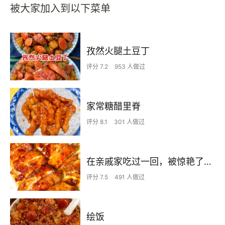
被大家加入到以下菜单
孜然火腿土豆丁
评分 7.2
953 人做过
家常糖醋里脊
评分 8.1
301 人做过
在亲戚家吃过一回，被惊艳了…
评分 7.5
491 人做过
绘饭