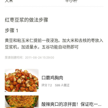
大米
半小杯
红枣豆浆的做法步骤
步骤 1
黄豆和粘玉米仁提前一夜浸泡。加大米和去核的枣放入
豆浆机，加适量水，五谷功能自动熟即可
菜谱创建时间：2011-06-24 15:29:00
口蘑鸡胸肉
评分 7.2
599 人做过
酸辣爽口的凉拌面！保证吃一次就上瘾