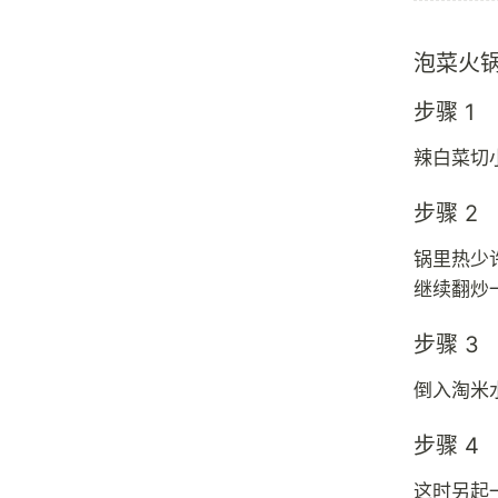
泡菜火
步骤 1
辣白菜切
步骤 2
锅里热少
继续翻炒
步骤 3
倒入淘米
步骤 4
这时另起