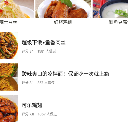
辣土豆丝
红烧鸡翅
鲫鱼豆腐
超级下饭•鱼香肉丝
评分 8.1
1581 人做过
酸辣爽口的凉拌面！保证吃一次就上瘾
评分 8.1
867 人做过
可乐鸡翅
评分 7.8
1057 人做过