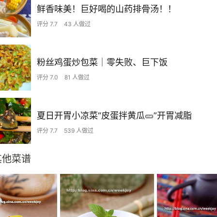
鲜香味美！巨好喝的山药排骨汤！！
评分 7.7
43 人做过
粉丝鸡蛋炒包菜｜零失败、巨下饭
评分 7.0
81 人做过
夏日开胃小凉菜“皮蛋拌黄瓜🥒”开胃减脂
评分 7.7
539 人做过
其他菜谱