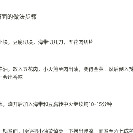
锅面的做法步骤
小块，豆腐切块，海带切几刀，五花肉切片
许油，放入五花肉，小火煎至肉出油，变得金黄。然后倒入
一会出香味
水，烧开后加入海带和豆腐转中火继续炖10-15分钟
一锅煮面，顺便把小油菜焯烫一下捞出浸凉。面煮至六七成