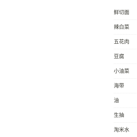
鲜切面
辣白菜
五花肉
豆腐
小油菜
海带
油
生抽
淘米水