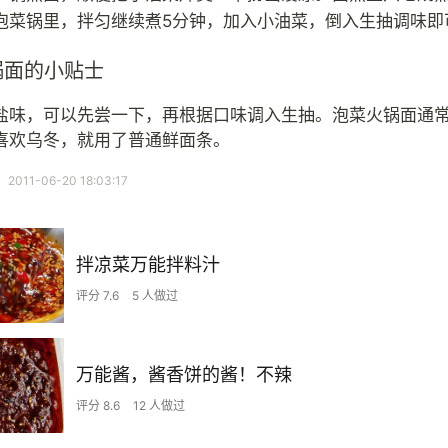
泡菜锅里，拌匀继续煮5分钟，加入小油菜，倒入生抽调味即
锅面的小贴士
盐味，可以先尝一下，再根据口味调入生抽。泡菜火锅面通
喜欢乌冬，就用了普通鲜面条。
11-06-20 18:03:17
拌凉菜万能拌料汁
评分 7.6
5 人做过
万能酱，酱香饼的酱！不辣
评分 8.6
12 人做过