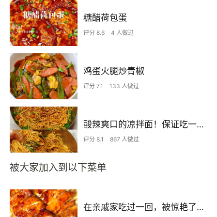
糖醋荷包蛋
评分 8.6
4 人做过
鸡蛋火腿炒青椒
评分 7.1
133 人做过
酸辣爽口的凉拌面！保证吃一次就上瘾
评分 8.1
867 人做过
被大家加入到以下菜单
在亲戚家吃过一回，被惊艳了…