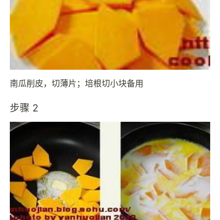
南瓜削皮，切薄片；培根切小块备用
步骤 2