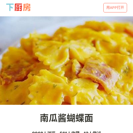
用APP打开
南瓜酱蝴蝶面