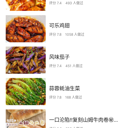
评分 7.4
493 人做过
可乐鸡翅
评分 7.8
1058 人做过
风味茄子
评分 7.4
451 人做过
蒜蓉蚝油生菜
评分 7.8
168 人做过
一口沦陷‼️复刻山姆牛肉卷㊙️皮薄馅足爆好吃