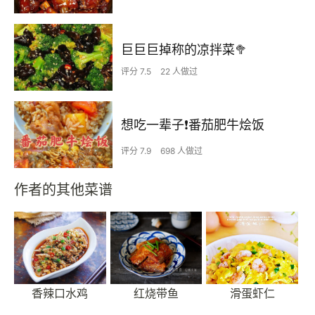
巨巨巨掉称的凉拌菜🥦
评分 7.5
22 人做过
想吃一辈子❗️番茄肥牛烩饭
评分 7.9
698 人做过
作者的其他菜谱
香辣口水鸡
红烧带鱼
滑蛋虾仁