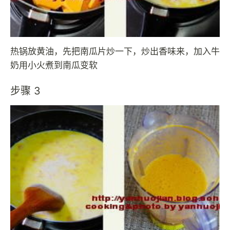
热锅放黄油，先把南瓜片炒一下，炒出香味来，加入牛
奶用小火煮到南瓜变软
步骤 3