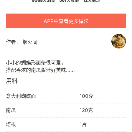
9068人浏览
561人收藏
12人做过
APP中查看更多做法
作者：
烟火间
小小的蝴蝶形面条很可爱，
用料
意大利蝴蝶面
100克
南瓜
120克
培根
1片