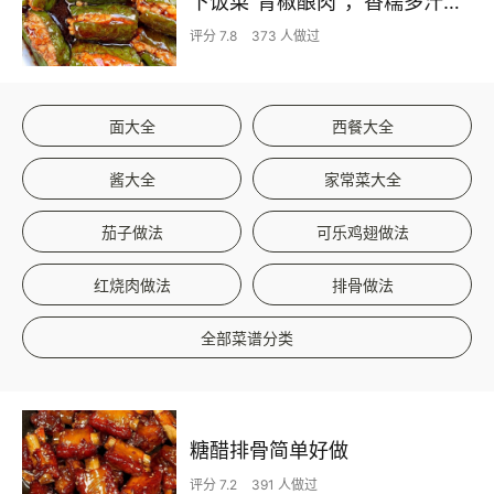
下饭菜“青椒酿肉”，香糯多汁鲜嫩下饭
评分 7.8
373 人做过
面大全
西餐大全
酱大全
家常菜大全
茄子做法
可乐鸡翅做法
红烧肉做法
排骨做法
全部菜谱分类
糖醋排骨简单好做
评分 7.2
391 人做过