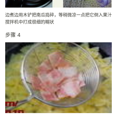
边煮边用木铲把南瓜捣碎，等稍微凉一点把它倒入果汁
搅拌机中打成很细的糊状
步骤 4