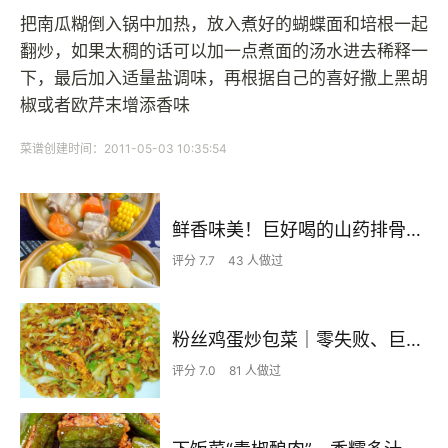
把南瓜糊倒入锅中加热，放入煮好的蝴蝶面和培根一起
翻炒，如果太稠的话可以加一点煮面的汤水进去稀释一
下，最后加入适量盐调味，再根据自己的喜好撒上黑胡
椒或者欧芹末增添香味
菜谱创建时间：2011-05-03 10:35:54
鲜香味美！巨好喝的山药排骨汤！！
评分 7.7
43 人做过
粉丝鸡蛋炒包菜｜零失败、巨下饭
评分 7.0
81 人做过