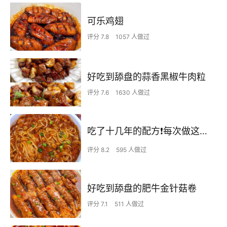
可乐鸡翅
评分 7.8
1057 人做过
好吃到舔盘的蒜香黑椒牛肉粒
评分 7.6
1630 人做过
吃了十几年的配方❗️每次做这至少吃2碗
评分 8.2
595 人做过
好吃到舔盘的肥牛金针菇卷
评分 7.1
511 人做过