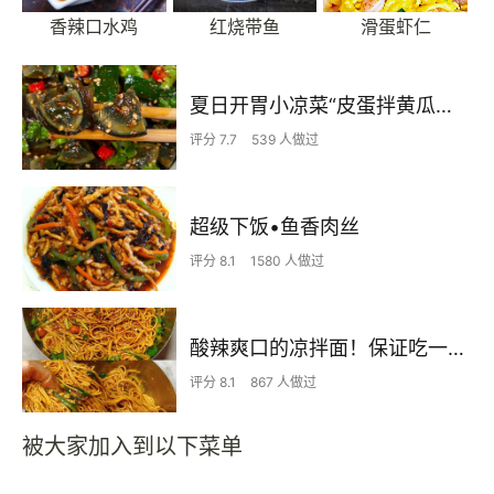
香辣口水鸡
红烧带鱼
滑蛋虾仁
夏日开胃小凉菜“皮蛋拌黄瓜🥒”开胃减脂
评分 7.7
539 人做过
超级下饭•鱼香肉丝
评分 8.1
1580 人做过
酸辣爽口的凉拌面！保证吃一次就上瘾
评分 8.1
867 人做过
被大家加入到以下菜单