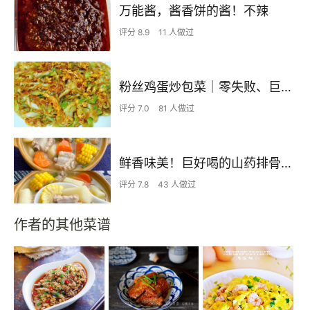
万能酱，酱香饼的酱！不辣
评分 8.9
11 人做过
粉丝鸡蛋炒包菜｜零失败、巨下饭
评分 7.0
81 人做过
鲜香味美！巨好喝的山药排骨汤！！
评分 7.8
43 人做过
作者的其他菜谱