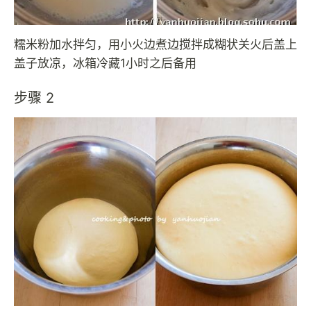
糯米粉加水拌匀，用小火边煮边搅拌成糊状关火后盖上
盖子放凉，冰箱冷藏1小时之后备用
步骤 2