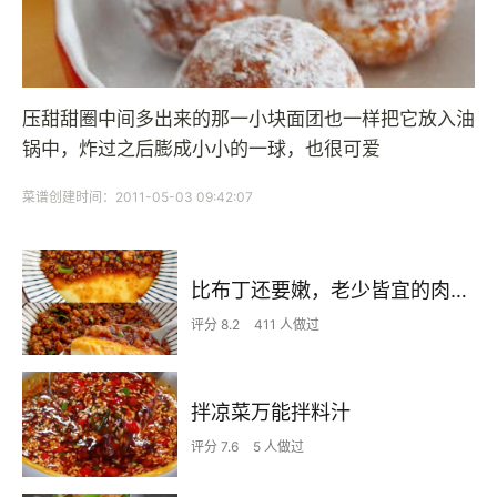
压甜甜圈中间多出来的那一小块面团也一样把它放入油
锅中，炸过之后膨成小小的一球，也很可爱
菜谱创建时间：2011-05-03 09:42:07
比布丁还要嫩，老少皆宜的肉沫蒸蛋
评分 8.2
411 人做过
拌凉菜万能拌料汁
评分 7.6
5 人做过