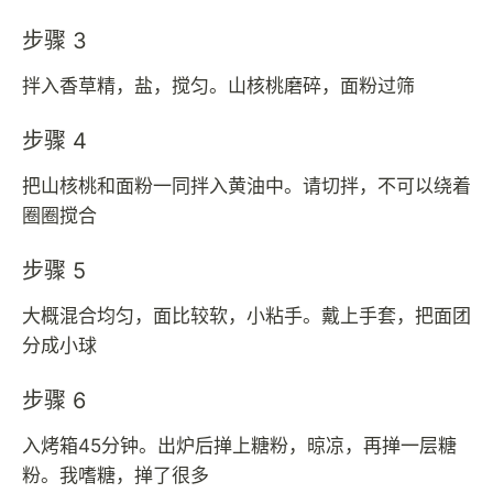
步骤 3
拌入香草精，盐，搅匀。山核桃磨碎，面粉过筛
步骤 4
把山核桃和面粉一同拌入黄油中。请切拌，不可以绕着
圈圈搅合
步骤 5
大概混合均匀，面比较软，小粘手。戴上手套，把面团
分成小球
步骤 6
入烤箱45分钟。出炉后掸上糖粉，晾凉，再掸一层糖
粉。我嗜糖，掸了很多