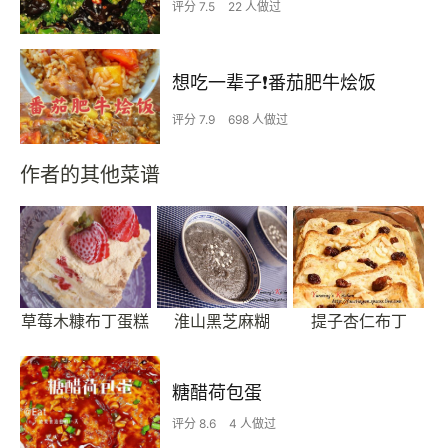
评分 7.5
22 人做过
想吃一辈子❗️番茄肥牛烩饭
评分 7.9
698 人做过
作者的其他菜谱
草莓木糠布丁蛋糕
淮山黑芝麻糊
提子杏仁布丁
糖醋荷包蛋
评分 8.6
4 人做过