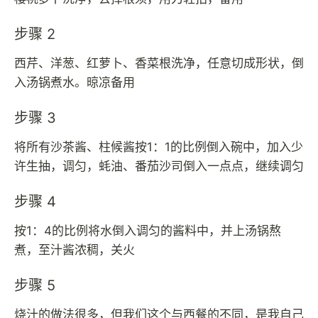
步骤 2
西芹、洋葱、红萝卜、香菜根洗净，任意切成形状，倒
入汤锅煮水。晾凉备用
步骤 3
将所有沙茶酱、柱候酱按1：1的比例倒入碗中，加入少
许生抽，调匀，蚝油、番茄沙司倒入一点点，继续调匀
步骤 4
按1：4的比例将水倒入调匀的酱料中，并上汤锅熬
煮，至汁酱浓稠，关火
步骤 5
烧汁的做法很多，但我们这个与西餐的不同，是我自己