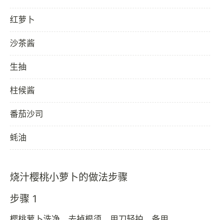
红萝卜
沙茶酱
生抽
柱候酱
番茄沙司
蚝油
烧汁樱桃小萝卜的做法步骤
步骤 1
樱桃萝卜洗净，去掉根须，用刀轻拍，备用