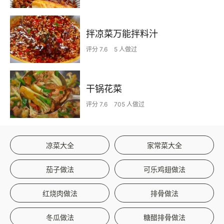
拌凉菜万能拌料汁
评分 7.6
5 人做过
干锅花菜
评分 7.6
705 人做过
凉菜大全
家常菜大全
茄子做法
可乐鸡翅做法
红烧肉做法
排骨做法
冬瓜做法
糖醋排骨做法