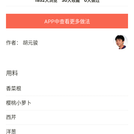
1852人浏览
30人收藏
0人做过
APP中查看更多做法
作者：
胡元骏
用料
香菜根
樱桃小萝卜
西芹
洋葱