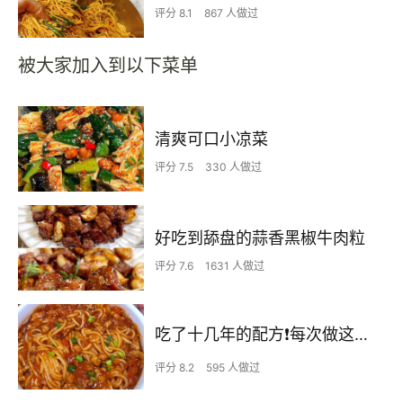
评分 8.1
867 人做过
被大家加入到以下菜单
清爽可口小凉菜
评分 7.5
330 人做过
好吃到舔盘的蒜香黑椒牛肉粒
评分 7.6
1631 人做过
吃了十几年的配方❗️每次做这至少吃2碗
评分 8.2
595 人做过