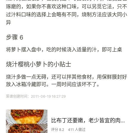
琢磨的，如果你不喜欢这种口味，可以另觅它法，只不
过汁料口味的选择上会略有不同，烧制方法应该大同小
异
步骤 6
将萝卜摆入盘中，吃的时候浇入适量的汁，即可上桌
烧汁樱桃小萝卜的小贴士
烧汁多做一点无碍，还可以拌其他食材，用保鲜膜封好
放入冰箱冷藏即可。一周时间应该坏不了。
菜谱创建时间：2011-06-19 16:27:29
比布丁还要嫩，老少皆宜的肉沫蒸蛋
评分 8.2
411 人做过