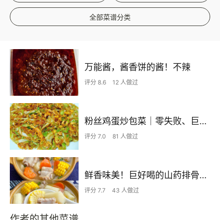
全部菜谱分类
万能酱，酱香饼的酱！不辣
评分 8.6
12 人做过
粉丝鸡蛋炒包菜｜零失败、巨下饭
评分 7.0
81 人做过
鲜香味美！巨好喝的山药排骨汤！！
评分 7.7
43 人做过
作者的其他菜谱