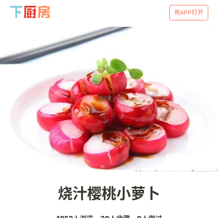
用APP打开
烧汁樱桃小萝卜