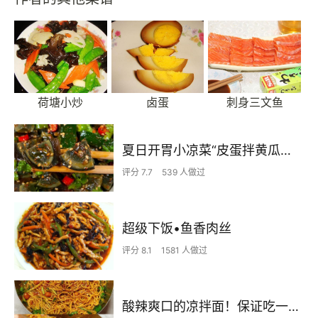
荷塘小炒
卤蛋
刺身三文鱼
夏日开胃小凉菜“皮蛋拌黄瓜🥒”开胃减脂
评分 7.7
539 人做过
超级下饭•鱼香肉丝
评分 8.1
1581 人做过
酸辣爽口的凉拌面！保证吃一次就上瘾