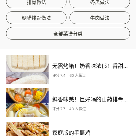
排骨做法
冬瓜做法
糖醋排骨做法
牛肉做法
全部菜谱分类
无需烤箱！奶香味浓郁！香甜嫩滑的椰蓉奶糕
评分 7.4
60 人做过
鲜香味美！巨好喝的山药排骨汤！！
评分 7.7
43 人做过
家庭版的手撕鸡