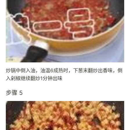
炒锅中倒入油，油温6成热时，下葱末翻炒出香味，倒
入剁椒继续翻炒1分钟出味
步骤 5