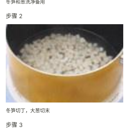
冬笋和葱洗净备用
步骤 2
冬笋切丁，大葱切末
步骤 3