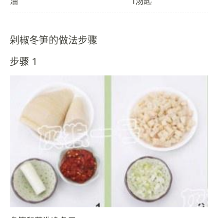
油
1汤匙
剁椒冬笋的做法步骤
步骤 1