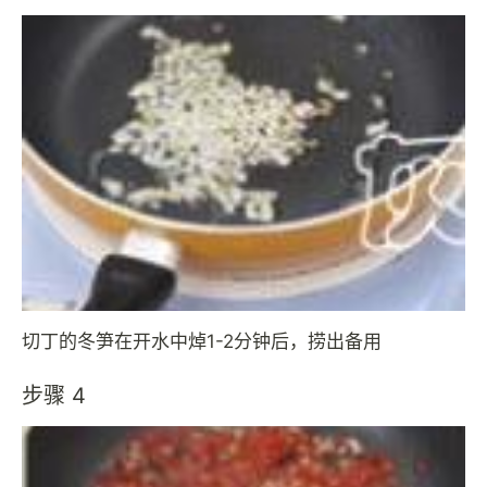
切丁的冬笋在开水中焯1-2分钟后，捞出备用
步骤 4