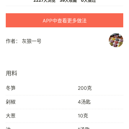
2227人浏览
39人收藏
0人做过
APP中查看更多做法
作者：
灰狼一号
用料
冬笋
200克
剁椒
4汤匙
大葱
10克