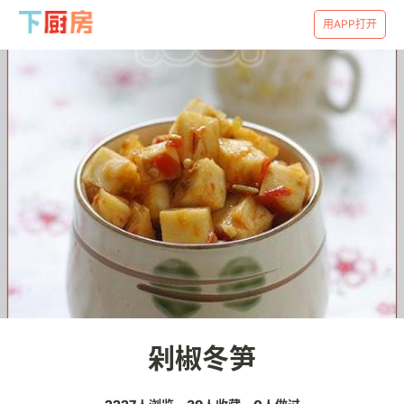
用APP打开
剁椒冬笋