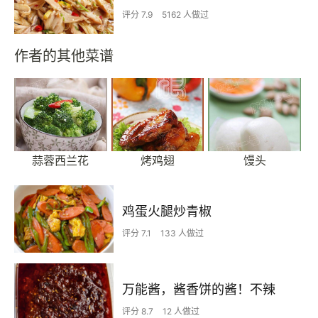
评分 7.9
5162 人做过
作者的其他菜谱
蒜蓉西兰花
烤鸡翅
馒头
鸡蛋火腿炒青椒
评分 7.1
133 人做过
万能酱，酱香饼的酱！不辣
评分 8.7
12 人做过