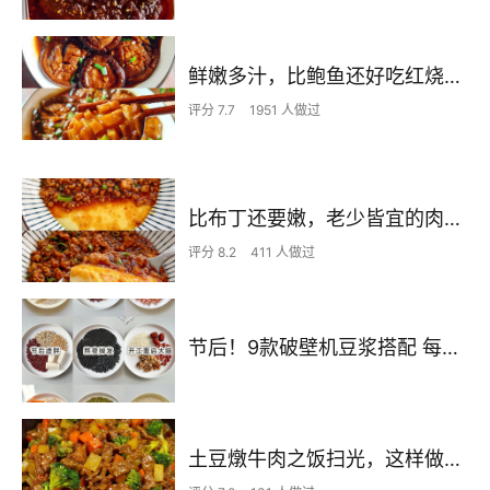
鲜嫩多汁，比鲍鱼还好吃红烧香菇
评分 7.7
1951 人做过
比布丁还要嫩，老少皆宜的肉沫蒸蛋
评分 8.2
411 人做过
节后！9款破壁机豆浆搭配 每天不重样喝出好状态！
土豆燉牛肉之饭扫光，这样做也太香了吧，还没出锅已是浓香四溢了