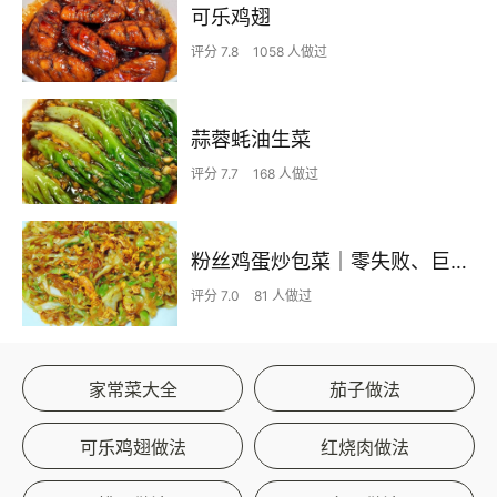
可乐鸡翅
评分 7.8
1058 人做过
蒜蓉蚝油生菜
评分 7.7
168 人做过
粉丝鸡蛋炒包菜｜零失败、巨下饭
评分 7.0
81 人做过
家常菜大全
茄子做法
可乐鸡翅做法
红烧肉做法