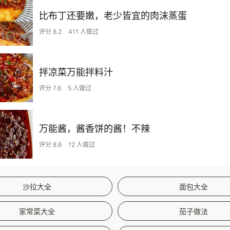
比布丁还要嫩，老少皆宜的肉沫蒸蛋
评分 8.2
411 人做过
拌凉菜万能拌料汁
评分 7.6
5 人做过
万能酱，酱香饼的酱！不辣
评分 8.6
12 人做过
沙拉大全
面包大全
家常菜大全
茄子做法