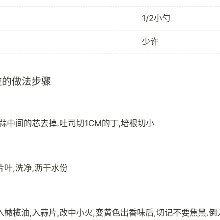
1/2小勺
少许
拉的做法步骤
蒜中间的芯去掉.吐司切1CM的丁,培根切小
片叶,洗净,沥干水份
橄榄油,入蒜片,改中小火,变黄色出香味后,切记不要焦黑.倒