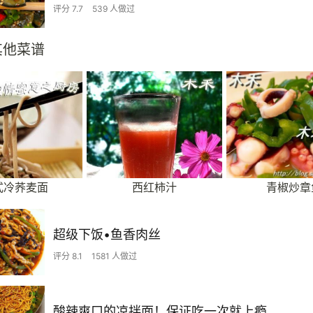
评分 7.7
539 人做过
其他菜谱
式冷荞麦面
西红柿汁
青椒炒章
超级下饭•鱼香肉丝
评分 8.1
1581 人做过
酸辣爽口的凉拌面！保证吃一次就上瘾