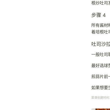
根炒吐司
步骤 4
所有酱材料
着培根吐
吐司沙
一般吐司
最好选球
煎蒜片前
如果想要
菜谱创建时间：20