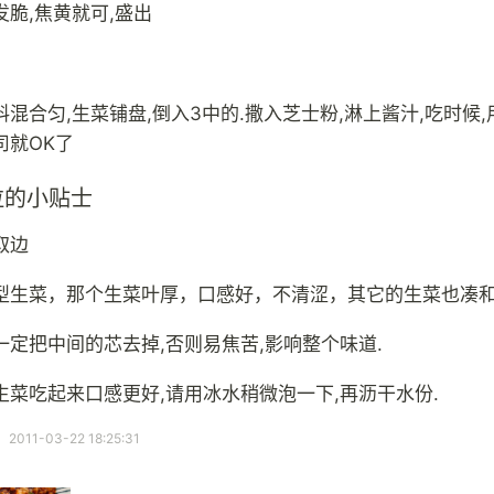
发脆,焦黄就可,盛出
混合匀,生菜铺盘,倒入3中的.撒入芝士粉,淋上酱汁,吃时候
司就OK了
拉的小贴士
取边
型生菜，那个生菜叶厚，口感好，不清涩，其它的生菜也凑
一定把中间的芯去掉,否则易焦苦,影响整个味道.
生菜吃起来口感更好,请用冰水稍微泡一下,再沥干水份.
11-03-22 18:25:31