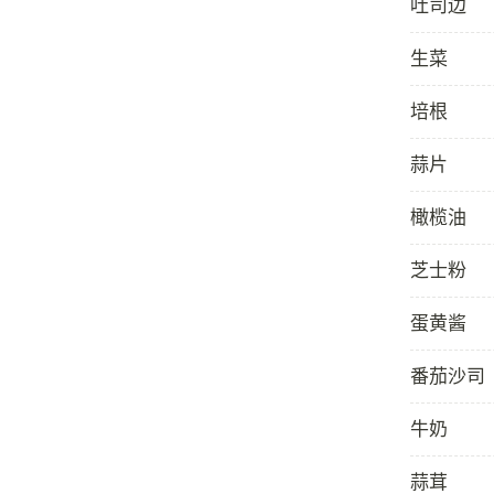
吐司边
生菜
培根
蒜片
橄榄油
芝士粉
蛋黄酱
番茄沙司
牛奶
蒜茸