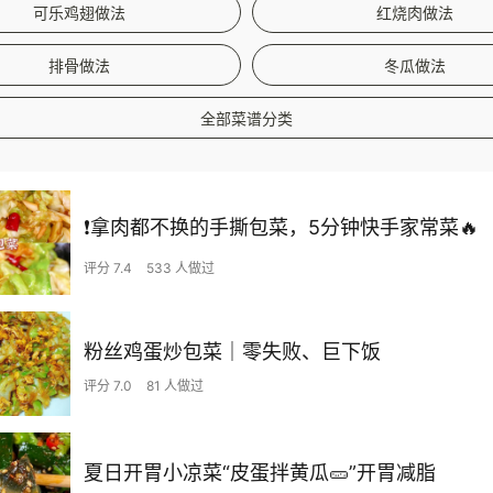
可乐鸡翅做法
红烧肉做法
排骨做法
冬瓜做法
全部菜谱分类
❗拿肉都不换的手撕包菜，5分钟快手家常菜🔥
评分 7.4
533 人做过
粉丝鸡蛋炒包菜｜零失败、巨下饭
评分 7.0
81 人做过
夏日开胃小凉菜“皮蛋拌黄瓜🥒”开胃减脂