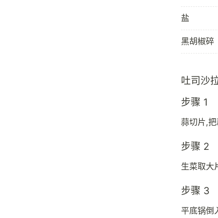
盐
黑胡椒碎
吐司沙
步骤 1
蒜切片,把
步骤 2
生菜取大
步骤 3
平底锅倒入