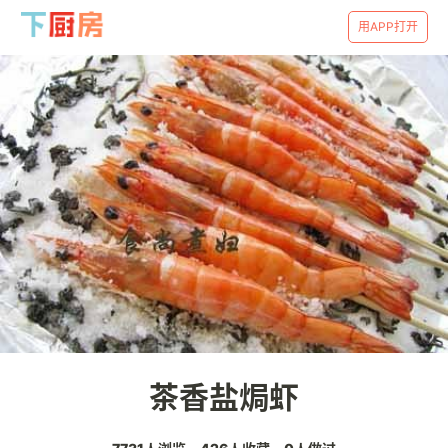
用APP打开
茶香盐焗虾