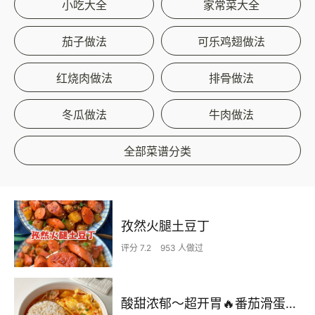
小吃大全
家常菜大全
茄子做法
可乐鸡翅做法
红烧肉做法
排骨做法
冬瓜做法
牛肉做法
全部菜谱分类
孜然火腿土豆丁
评分 7.2
953 人做过
酸甜浓郁～超开胃🔥番茄滑蛋牛肉饭