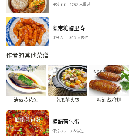
评分 8.3
1367 人做过
家常糖醋里脊
评分 8.1
300 人做过
作者的其他菜谱
清蒸黄花鱼
南瓜芋头煲
啤酒煮鸡翅
糖醋荷包蛋
评分 8.5
3 人做过