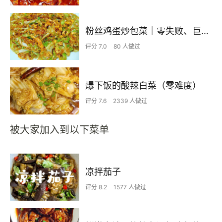
粉丝鸡蛋炒包菜｜零失败、巨下饭
评分 7.0
80 人做过
爆下饭的酸辣白菜（零难度）
评分 7.6
2339 人做过
被大家加入到以下菜单
凉拌茄子
评分 8.2
1577 人做过