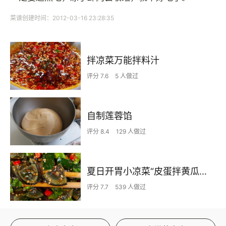
菜谱创建时间：2012-03-16 23:28:35
拌凉菜万能拌料汁
评分 7.6
5 人做过
自制莲蓉馅
评分 8.4
129 人做过
夏日开胃小凉菜“皮蛋拌黄瓜🥒”开胃减脂
评分 7.7
539 人做过