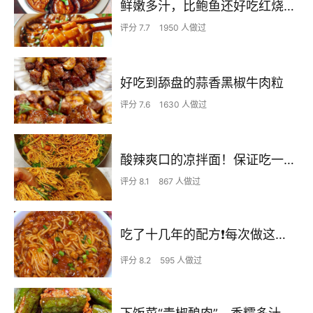
鲜嫩多汁，比鲍鱼还好吃红烧香菇
评分 7.7
1950 人做过
好吃到舔盘的蒜香黑椒牛肉粒
评分 7.6
1630 人做过
酸辣爽口的凉拌面！保证吃一次就上瘾
评分 8.1
867 人做过
吃了十几年的配方❗️每次做这至少吃2碗
评分 8.2
595 人做过