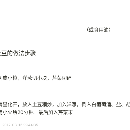
（或食用油）
土豆的做法步骤
切成小粒，洋葱切小块，芹菜切碎
锅里化开，放入土豆稍炒，加入洋葱，倒入白葡萄酒、盐、胡
用小火烩20分钟。最后加入芹菜末
12-03-16 22:44:35