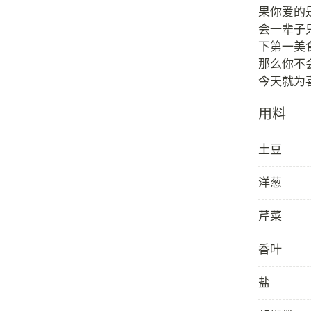
果你爱的
会一辈子
下第一美
那么你不
用料
土豆
洋葱
芹菜
香叶
盐