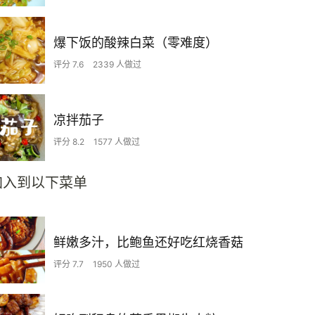
爆下饭的酸辣白菜（零难度）
评分 7.6
2339 人做过
凉拌茄子
评分 8.2
1577 人做过
加入到以下菜单
鲜嫩多汁，比鲍鱼还好吃红烧香菇
评分 7.7
1950 人做过