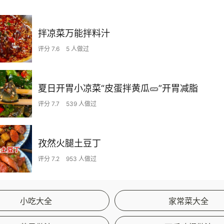
拌凉菜万能拌料汁
评分 7.6
5 人做过
夏日开胃小凉菜“皮蛋拌黄瓜🥒”开胃减脂
评分 7.7
539 人做过
孜然火腿土豆丁
评分 7.2
953 人做过
小吃大全
家常菜大全