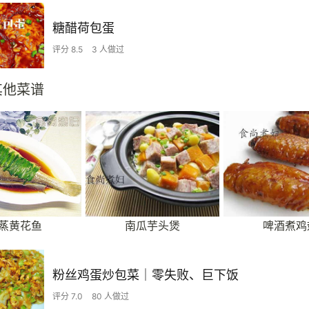
糖醋荷包蛋
评分 8.5
3 人做过
其他菜谱
蒸黄花鱼
南瓜芋头煲
啤酒煮鸡
粉丝鸡蛋炒包菜｜零失败、巨下饭
评分 7.0
80 人做过