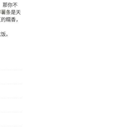
，那你不
得薯条是天
豆的糯香，