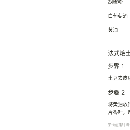
胡椒粉
白葡萄酒
黄油
法式烩
步骤 1
土豆去皮
步骤 2
将黄油放
片香叶，
菜谱创建时间：20