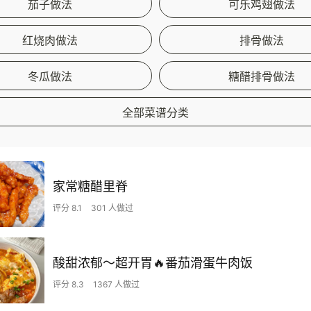
茄子做法
可乐鸡翅做法
红烧肉做法
排骨做法
冬瓜做法
糖醋排骨做法
全部菜谱分类
家常糖醋里脊
评分 8.1
301 人做过
酸甜浓郁～超开胃🔥番茄滑蛋牛肉饭
评分 8.3
1367 人做过