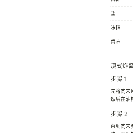
盐
味精
香葱
滇式炸
步骤 1
先将肉末
然后在油
步骤 2
直到肉末