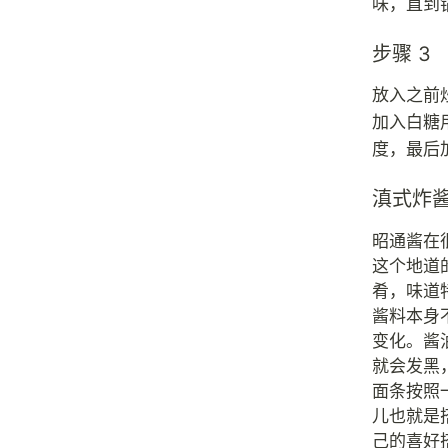
味，直到
步骤 3
放入之前
加入白糖
度，最后
滇式炸
昭通酱在
这个地道
肴，味道
酱料本身
变化。酱
就会发黑
面条按照
儿也就是
己的喜好