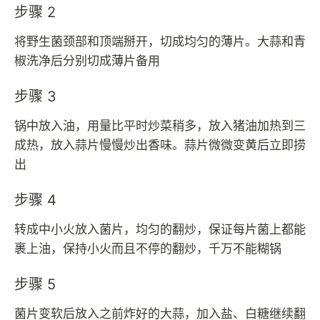
步骤 2
将野生菌颈部和顶端掰开，切成均匀的薄片。大蒜和青
椒洗净后分别切成薄片备用
步骤 3
锅中放入油，用量比平时炒菜稍多，放入猪油加热到三
成热，放入蒜片慢慢炒出香味。蒜片微微变黄后立即捞
出
步骤 4
转成中小火放入菌片，均匀的翻炒，保证每片菌上都能
裹上油，保持小火而且不停的翻炒，千万不能糊锅
步骤 5
菌片变软后放入之前炸好的大蒜，加入盐、白糖继续翻