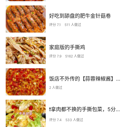
好吃到舔盘的肥牛金针菇卷
评分 7.1
511 人做过
家庭版的手撕鸡
评分 7.9
5162 人做过
饭店不外传的【蒜蓉辣椒酱】自己在家也可以做出
2 人做过
❗拿肉都不换的手撕包菜，5分钟快手家常菜🔥
评分 7.4
533 人做过