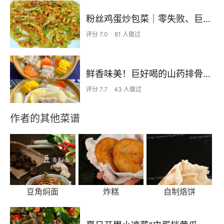
粉丝鸡蛋炒包菜｜零失败、巨下饭
评分 7.0
81 人做过
鲜香味美！巨好喝的山药排骨汤！！
评分 7.7
43 人做过
作者的其他菜谱
豆角焖面
炸糕
自制烙饼