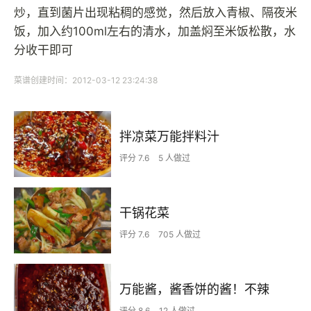
炒，直到菌片出现粘稠的感觉，然后放入青椒、隔夜米
饭，加入约100ml左右的清水，加盖焖至米饭松散，水
分收干即可
菜谱创建时间：2012-03-12 23:24:38
拌凉菜万能拌料汁
评分 7.6
5 人做过
干锅花菜
评分 7.6
705 人做过
万能酱，酱香饼的酱！不辣
评分 8.6
12 人做过