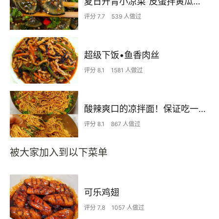
夏日开胃小凉菜“皮蛋拌黄瓜🥒”开胃减脂
评分 7.7
539 人做过
超级下饭•鱼香肉丝
评分 8.1
1581 人做过
酸辣爽口的凉拌面！保证吃一次就上瘾
评分 8.1
867 人做过
被大家加入到以下菜单
可乐鸡翅
评分 7.8
1057 人做过