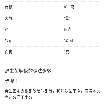
青椒
100克
大蒜
4瓣
盐
15克
猪油
30ml
白糖
5克
野生菌焖饭的做法步骤
步骤 1
野生菌削去根部较硬的部分，将泥沙刮干净，用清水洗
净充分沥干水分