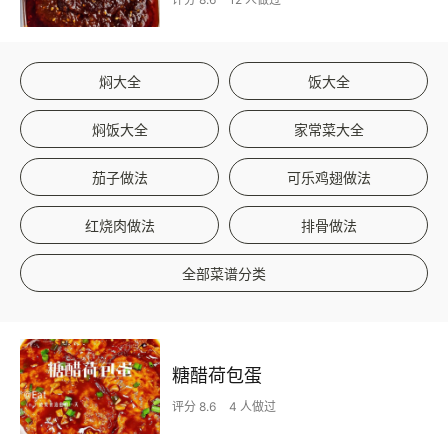
焖大全
饭大全
焖饭大全
家常菜大全
茄子做法
可乐鸡翅做法
红烧肉做法
排骨做法
全部菜谱分类
糖醋荷包蛋
评分 8.6
4 人做过