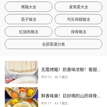
烤箱大全
家常菜大全
茄子做法
可乐鸡翅做法
红烧肉做法
排骨做法
全部菜谱分类
无需烤箱！奶香味浓郁！香甜嫩滑的椰蓉奶糕
评分 7.4
60 人做过
鲜香味美！巨好喝的山药排骨汤！！
评分 7.7
43 人做过