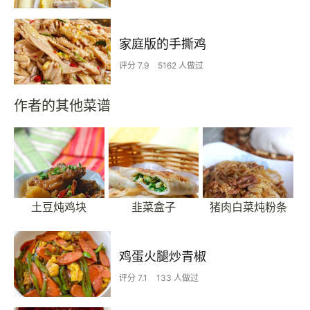
家庭版的手撕鸡
评分 7.9
5162 人做过
作者的其他菜谱
土豆炖鸡块
韭菜盒子
猪肉白菜炖粉条
鸡蛋火腿炒青椒
评分 7.1
133 人做过