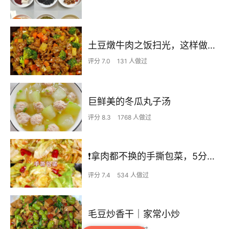
土豆燉牛肉之饭扫光，这样做也太香了吧，还没出锅已是浓香四溢了
评分 7.0
131 人做过
巨鲜美的冬瓜丸子汤
评分 8.3
1768 人做过
❗拿肉都不换的手撕包菜，5分钟快手家常菜🔥
评分 7.4
534 人做过
毛豆炒香干｜家常小炒