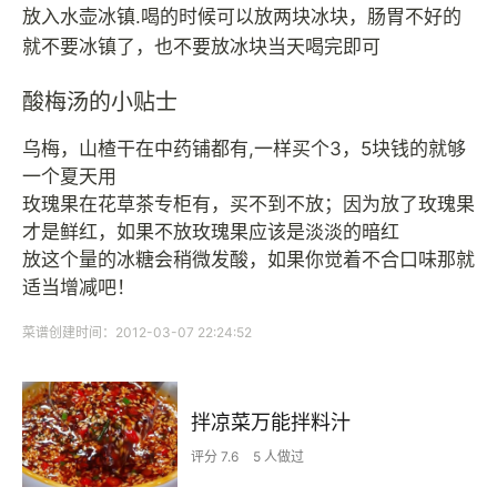
放入水壶冰镇.喝的时候可以放两块冰块，肠胃不好的
就不要冰镇了，也不要放冰块当天喝完即可
酸梅汤的小贴士
乌梅，山楂干在中药铺都有,一样买个3，5块钱的就够
一个夏天用
玫瑰果在花草茶专柜有，买不到不放；因为放了玫瑰果
才是鲜红，如果不放玫瑰果应该是淡淡的暗红
放这个量的冰糖会稍微发酸，如果你觉着不合口味那就
适当增减吧！
菜谱创建时间：2012-03-07 22:24:52
拌凉菜万能拌料汁
评分 7.6
5 人做过