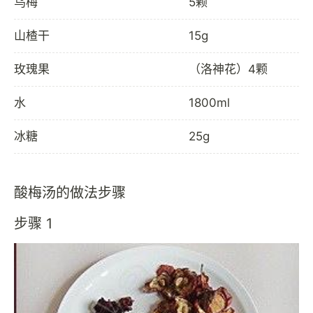
乌梅
5颗
山楂干
15g
玫瑰果
（洛神花）4颗
水
1800ml
冰糖
25g
酸梅汤的做法步骤
步骤 1