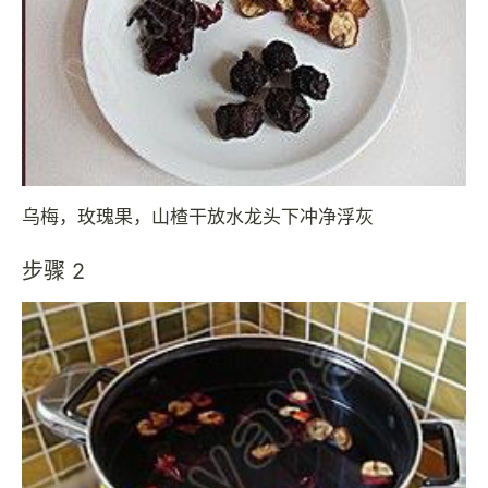
乌梅，玫瑰果，山楂干放水龙头下冲净浮灰
步骤 2