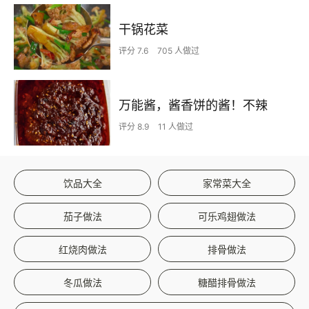
干锅花菜
评分 7.6
705 人做过
万能酱，酱香饼的酱！不辣
评分 8.9
11 人做过
饮品大全
家常菜大全
茄子做法
可乐鸡翅做法
红烧肉做法
排骨做法
冬瓜做法
糖醋排骨做法