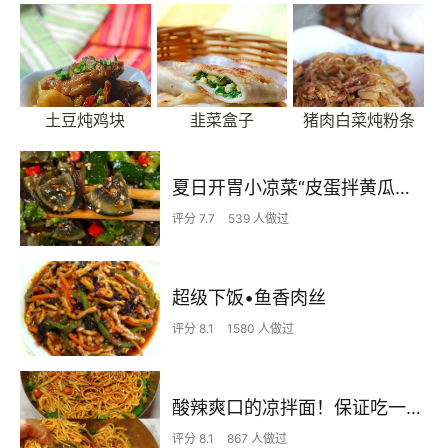
土豆炖鸡块
韭菜盒子
猪肉白菜炖粉条
夏日开胃小凉菜“皮蛋拌黄瓜🥒”开胃减脂
评分 7.7
539 人做过
超级下饭•鱼香肉丝
评分 8.1
1580 人做过
酸辣爽口的凉拌面！保证吃一次就上瘾
评分 8.1
867 人做过