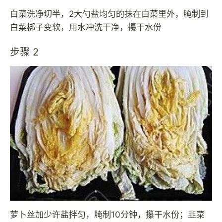
白菜洗净切半，2大勺盐均匀的抹在白菜里外，腌制到
白菜梆子变软，用水冲洗干净，攥干水份
步骤 2
萝卜丝加少许盐拌匀，腌制10分钟，攥干水份；韭菜