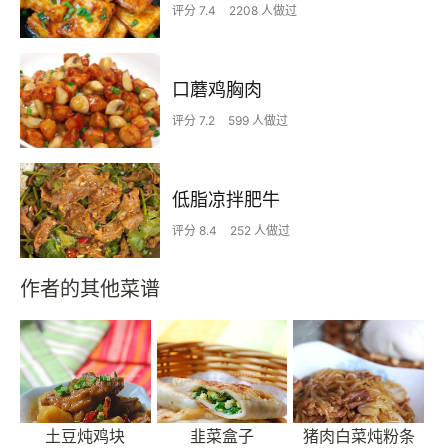
评分 7.4
2208 人做过
口蘑鸡胸肉
评分 7.2
599 人做过
低脂凉拌肥牛
评分 8.4
252 人做过
作者的其他菜谱
土豆炖鸡块
韭菜盒子
猪肉白菜炖粉条