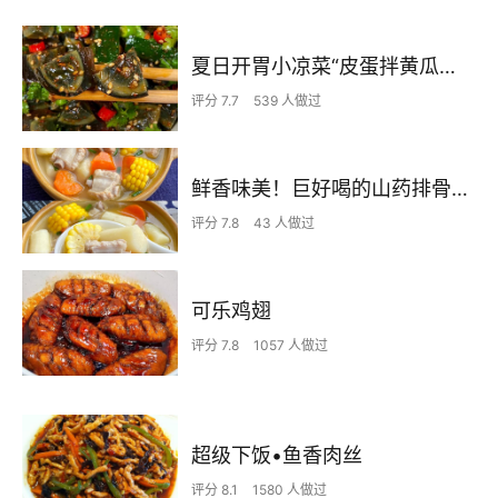
夏日开胃小凉菜“皮蛋拌黄瓜🥒”开胃减脂
评分 7.7
539 人做过
鲜香味美！巨好喝的山药排骨汤！！
评分 7.8
43 人做过
可乐鸡翅
评分 7.8
1057 人做过
超级下饭•鱼香肉丝
评分 8.1
1580 人做过