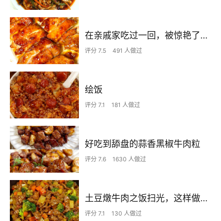
在亲戚家吃过一回，被惊艳了…
评分 7.5
491 人做过
绘饭
评分 7.1
181 人做过
好吃到舔盘的蒜香黑椒牛肉粒
评分 7.6
1630 人做过
土豆燉牛肉之饭扫光，这样做也太香了吧，还没出锅已是浓香四溢了
评分 7.1
130 人做过