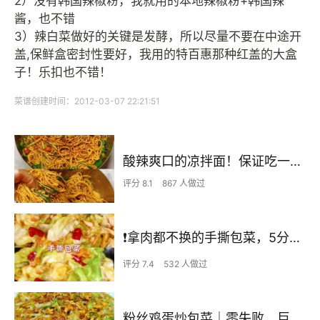
2）没有韩国辣椒粉，我就用的本地辣椒粉+韩国辣
酱，也不错
3）辣白菜做好的关键是发酵，所以尽量不要在中途开
盖,保鲜盒密封性要好，我用的特百惠那种红盖的大盒
子！乐扣也不错！
菜谱创建时间：2012-03-07 22:21:51
酸辣爽口的凉拌面！保证吃一次就上瘾
评分 8.1
867 人做过
❗拿肉都不换的手撕包菜，5分钟快手家常菜🔥
评分 7.4
532 人做过
粉丝鸡蛋炒包菜｜零失败、巨下饭