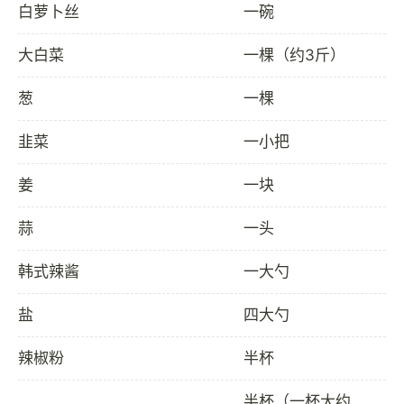
白萝卜丝
一碗
大白菜
一棵（约3斤）
葱
一棵
韭菜
一小把
姜
一块
蒜
一头
韩式辣酱
一大勺
盐
四大勺
辣椒粉
半杯
半杯（一杯大约