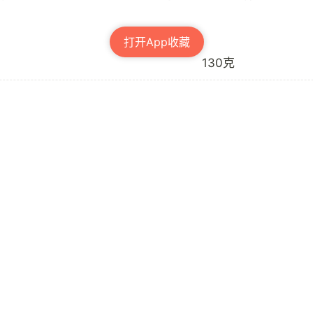
打开App收藏
130克
120克
80克
100克
2个
2滴
50毫升
1克