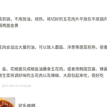
底煎锅，不用放油，烧热，将切好的五花肉片平放在平底锅
得两面金黄
花肉会溢出大量的油，可以放入蘑菇、洋葱等蔬菜煎熟，很
、盐、花椒面兑成椒盐油蘸食五花肉，或者用韩国豆酱、辣
用生菜将调好味的五花肉以及辣椒、大蒜包起来吃，很好吃
11-04-13 13:53:20
可乐鸡翅