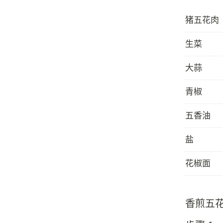
猪五花肉
生菜
大蒜
青椒
五香油
盐
花椒面
香煎五