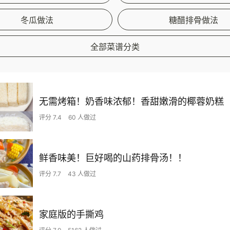
冬瓜做法
糖醋排骨做法
全部菜谱分类
无需烤箱！奶香味浓郁！香甜嫩滑的椰蓉奶糕
评分 7.4
60 人做过
鲜香味美！巨好喝的山药排骨汤！！
评分 7.7
43 人做过
家庭版的手撕鸡