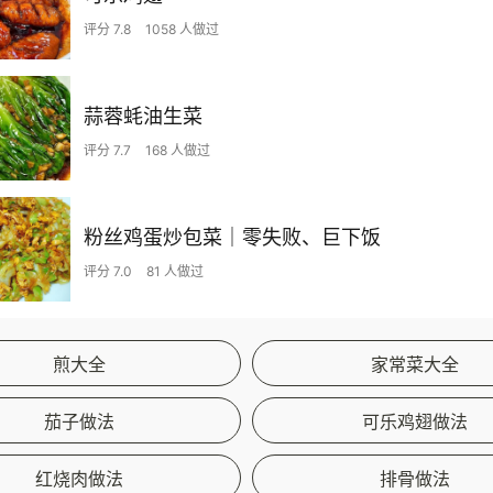
评分 7.8
1058 人做过
蒜蓉蚝油生菜
评分 7.7
168 人做过
粉丝鸡蛋炒包菜｜零失败、巨下饭
评分 7.0
81 人做过
煎大全
家常菜大全
茄子做法
可乐鸡翅做法
红烧肉做法
排骨做法