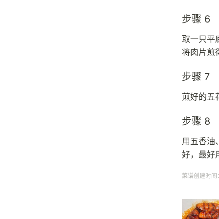
步骤 6
取一只平
将肉片煎
步骤 7
煎好的五
步骤 8
用五香油
好，最好
菜谱创建时间：20