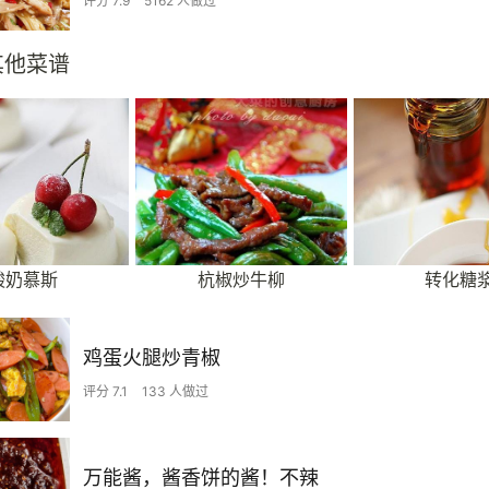
评分 7.9
5162 人做过
其他菜谱
酸奶慕斯
杭椒炒牛柳
转化糖
鸡蛋火腿炒青椒
评分 7.1
133 人做过
万能酱，酱香饼的酱！不辣