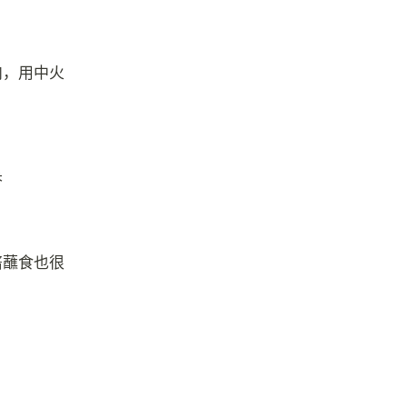
内，用中火
香
酱蘸食也很