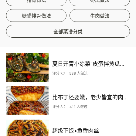
糖醋排骨做法
牛肉做法
全部菜谱分类
夏日开胃小凉菜“皮蛋拌黄瓜🥒”开胃减脂
评分 7.7
539 人做过
比布丁还要嫩，老少皆宜的肉沫蒸蛋
评分 8.2
411 人做过
超级下饭•鱼香肉丝