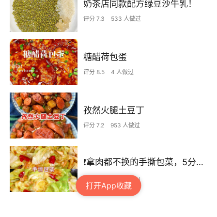
奶茶店同款配方绿豆沙牛乳！
评分 7.3
533 人做过
糖醋荷包蛋
评分 8.5
4 人做过
孜然火腿土豆丁
评分 7.2
953 人做过
❗拿肉都不换的手撕包菜，5分钟快手家常菜🔥
评分 7.4
533 人做过
打开App收藏