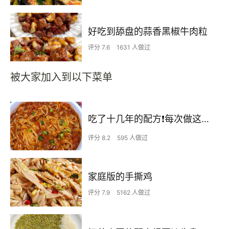
好吃到舔盘的蒜香黑椒牛肉粒
评分 7.6
1631 人做过
被大家加入到以下菜单
吃了十几年的配方❗️每次做这至少吃2碗
评分 8.2
595 人做过
家庭版的手撕鸡
评分 7.9
5162 人做过