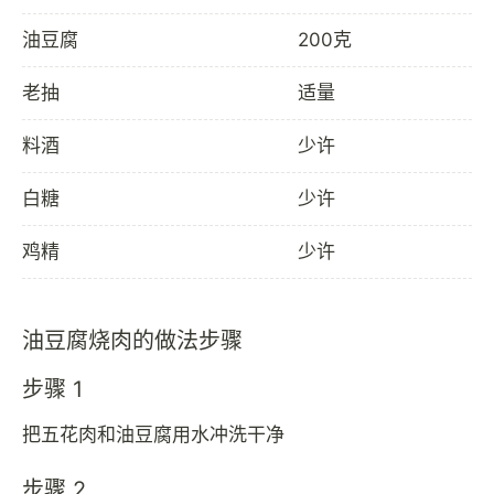
油豆腐
200克
老抽
适量
料酒
少许
白糖
少许
鸡精
少许
油豆腐烧肉的做法步骤
步骤 1
把五花肉和油豆腐用水冲洗干净
步骤 2