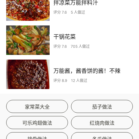
拌凉菜万能拌料汁
评分 7.6
5 人做过
干锅花菜
评分 7.6
705 人做过
万能酱，酱香饼的酱！不辣
评分 8.9
12 人做过
家常菜大全
茄子做法
可乐鸡翅做法
红烧肉做法
排骨做法
冬瓜做法