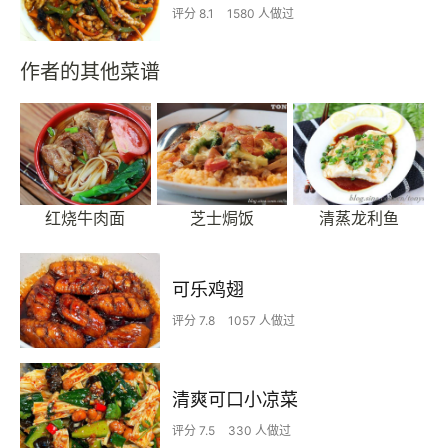
评分 8.1
1580 人做过
作者的其他菜谱
红烧牛肉面
芝士焗饭
清蒸龙利鱼
可乐鸡翅
评分 7.8
1057 人做过
清爽可口小凉菜
评分 7.5
330 人做过