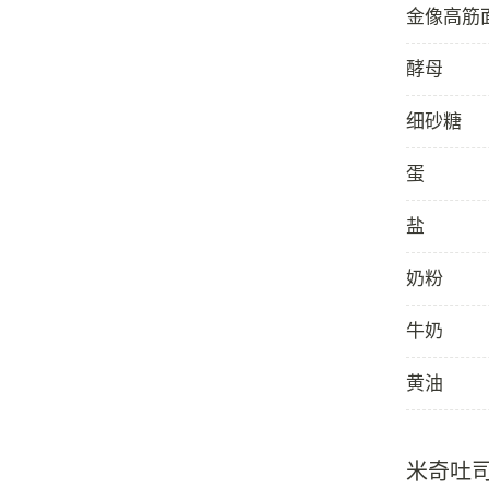
金像高筋
酵母
细砂糖
蛋
盐
奶粉
牛奶
黄油
米奇吐