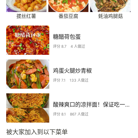
拔丝红薯
番茄豆腐
蚝油鸡腿菇
糖醋荷包蛋
评分 8.7
4 人做过
鸡蛋火腿炒青椒
评分 7.1
133 人做过
酸辣爽口的凉拌面！保证吃一次就上瘾
评分 8.1
867 人做过
被大家加入到以下菜单