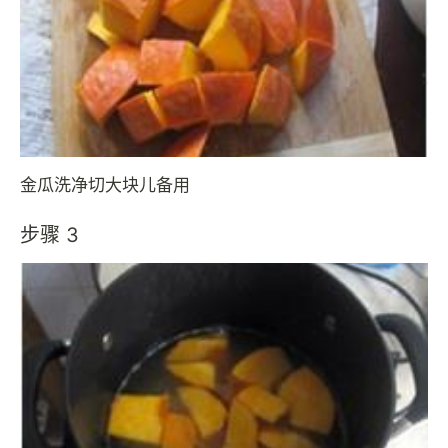
金瓜洗净切大块儿备用
步骤 3