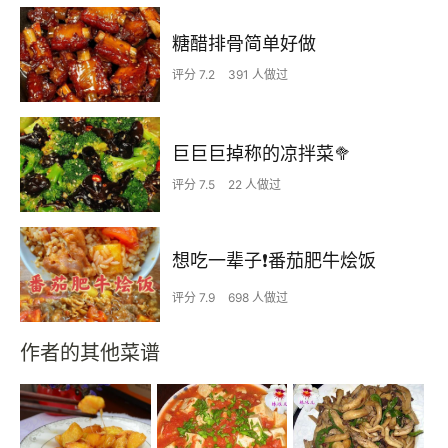
糖醋排骨简单好做
评分 7.2
391 人做过
巨巨巨掉称的凉拌菜🥦
评分 7.5
22 人做过
想吃一辈子❗️番茄肥牛烩饭
评分 7.9
698 人做过
作者的其他菜谱