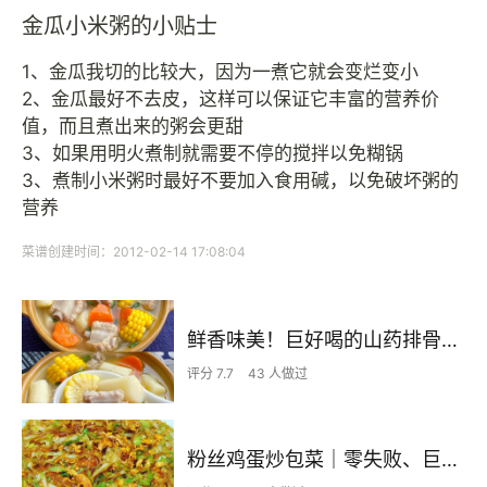
金瓜小米粥的小贴士
1、金瓜我切的比较大，因为一煮它就会变烂变小
2、金瓜最好不去皮，这样可以保证它丰富的营养价
值，而且煮出来的粥会更甜
3、如果用明火煮制就需要不停的搅拌以免糊锅
3、煮制小米粥时最好不要加入食用碱，以免破坏粥的
营养
菜谱创建时间：2012-02-14 17:08:04
鲜香味美！巨好喝的山药排骨汤！！
评分 7.7
43 人做过
粉丝鸡蛋炒包菜｜零失败、巨下饭