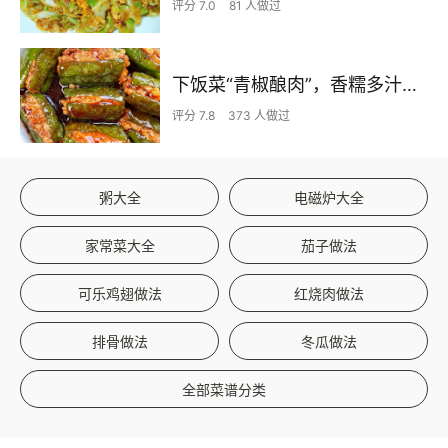
评分 7.0
81 人做过
下饭菜“青椒酿肉”，香糯多汁鲜嫩下饭
评分 7.8
373 人做过
粥大全
电磁炉大全
家常菜大全
茄子做法
可乐鸡翅做法
红烧肉做法
排骨做法
冬瓜做法
全部菜谱分类