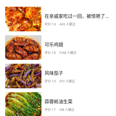
在亲戚家吃过一回，被惊艳了…
评分 7.4
493 人做过
可乐鸡翅
评分 7.8
1058 人做过
风味茄子
评分 7.4
451 人做过
蒜蓉蚝油生菜
评分 7.7
168 人做过