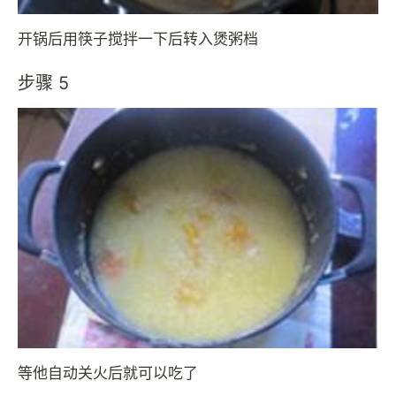
开锅后用筷子搅拌一下后转入煲粥档
步骤 5
等他自动关火后就可以吃了