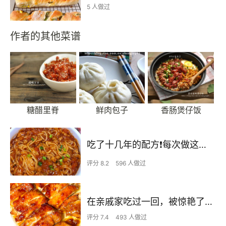
5 人做过
作者的其他菜谱
糖醋里脊
鲜肉包子
香肠煲仔饭
吃了十几年的配方❗️每次做这至少吃2碗
评分 8.2
596 人做过
在亲戚家吃过一回，被惊艳了…
评分 7.4
493 人做过