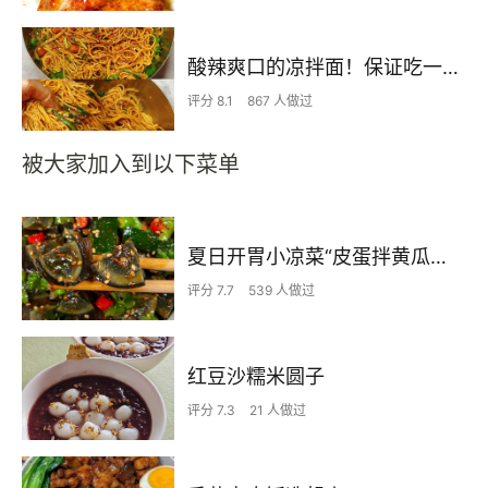
酸辣爽口的凉拌面！保证吃一次就上瘾
评分 8.1
867 人做过
被大家加入到以下菜单
夏日开胃小凉菜“皮蛋拌黄瓜🥒”开胃减脂
评分 7.7
539 人做过
红豆沙糯米圆子
评分 7.3
21 人做过