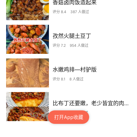
香菇卤肉饭造起来
评分 8.4
387 人做过
孜然火腿土豆丁
评分 7.2
954 人做过
水嫩鸡排—村驴版
评分 8.1
8 人做过
比布丁还要嫩，老少皆宜的肉沫蒸蛋
评分 8.2
411 人做过
打开App收藏