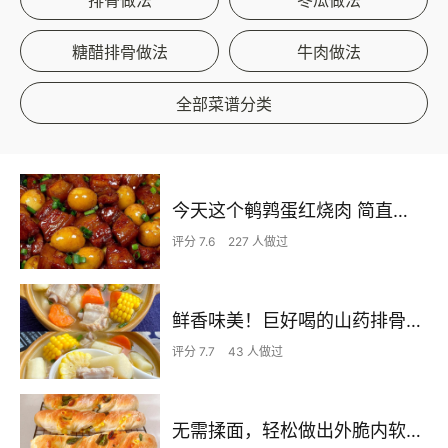
糖醋排骨做法
牛肉做法
全部菜谱分类
今天这个鹌鹑蛋红烧肉 简直不要太下饭了
评分 7.6
227 人做过
鲜香味美！巨好喝的山药排骨汤！！
评分 7.7
43 人做过
无需揉面，轻松做出外脆内软的恰巴塔扭扭棒，手残党们的福利来咯~