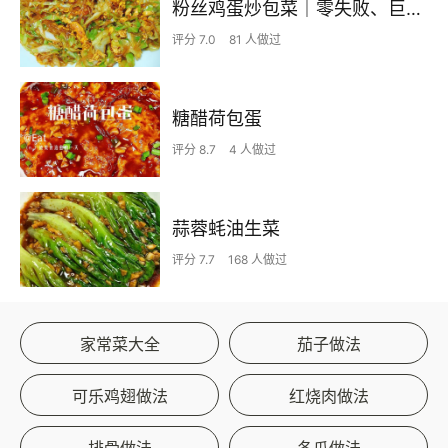
粉丝鸡蛋炒包菜｜零失败、巨下饭
评分 7.0
81 人做过
糖醋荷包蛋
评分 8.7
4 人做过
蒜蓉蚝油生菜
评分 7.7
168 人做过
家常菜大全
茄子做法
可乐鸡翅做法
红烧肉做法
排骨做法
冬瓜做法