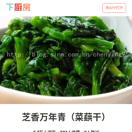
用APP打开
芝香万年青（菜蕻干）