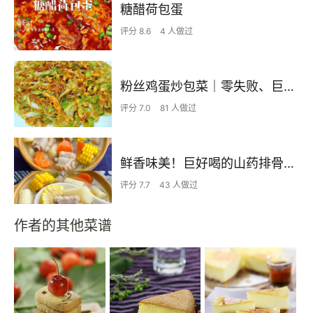
糖醋荷包蛋
评分 8.6
4 人做过
粉丝鸡蛋炒包菜｜零失败、巨下饭
评分 7.0
81 人做过
鲜香味美！巨好喝的山药排骨汤！！
评分 7.7
43 人做过
作者的其他菜谱