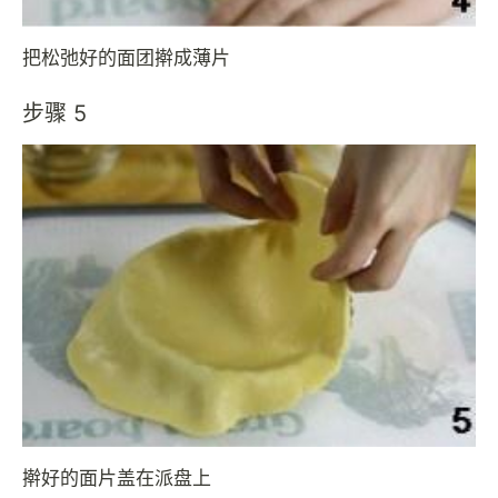
把松弛好的面团擀成薄片
步骤 5
擀好的面片盖在派盘上