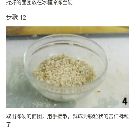
揉好的面团放在冰箱冷冻至硬
步骤 12
取出冻硬的面团，用手搓散，就成为颗粒状的杏仁酥粒
了