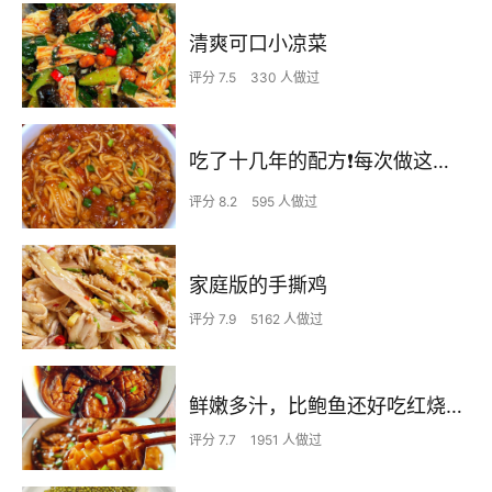
清爽可口小凉菜
评分 7.5
330 人做过
吃了十几年的配方❗️每次做这至少吃2碗
评分 8.2
595 人做过
家庭版的手撕鸡
评分 7.9
5162 人做过
鲜嫩多汁，比鲍鱼还好吃红烧香菇
评分 7.7
1951 人做过