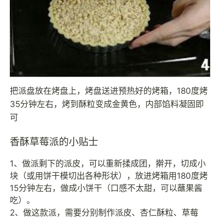
把派盘放在烤盘上，烤盘送进预热好的烤箱，180度烤
35分钟左右，烤到酥粒变成金黄色，内部馅料凝固即
可
香酥草莓派的小贴士
1、做派剩下的派皮，可以重新揉成团，擀开，切成小
块（或用饼干模切出各种形状），放进烤箱用180度烤
15分钟左右，做成小饼干（口感不太甜，可以蘸果酱
吃）。
2、做这款派，需要分别制作派皮、杏仁酥粒、草莓