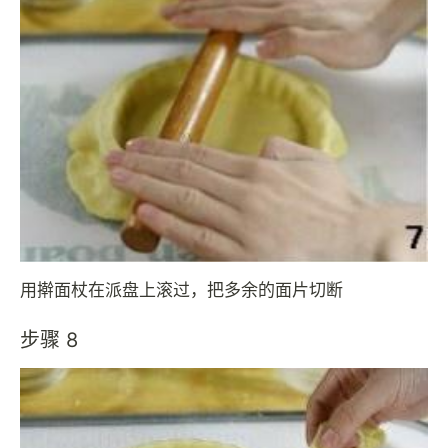
用擀面杖在派盘上滚过，把多余的面片切断
步骤 8