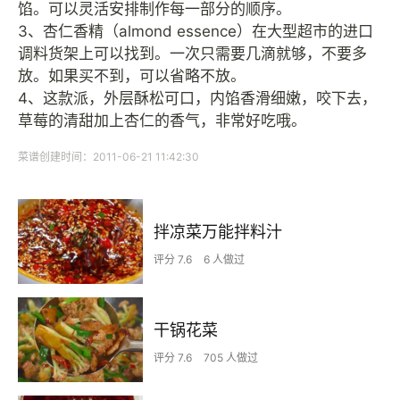
馅。可以灵活安排制作每一部分的顺序。
3、杏仁香精（almond essence）在大型超市的进口
调料货架上可以找到。一次只需要几滴就够，不要多
放。如果买不到，可以省略不放。
4、这款派，外层酥松可口，内馅香滑细嫩，咬下去，
草莓的清甜加上杏仁的香气，非常好吃哦。
菜谱创建时间：2011-06-21 11:42:30
拌凉菜万能拌料汁
评分 7.6
6 人做过
干锅花菜
评分 7.6
705 人做过