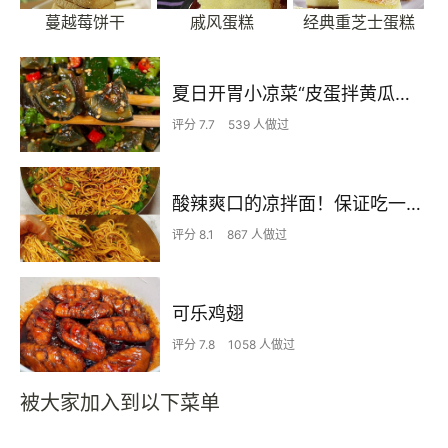
蔓越莓饼干
戚风蛋糕
经典重芝士蛋糕
夏日开胃小凉菜“皮蛋拌黄瓜🥒”开胃减脂
评分 7.7
539 人做过
酸辣爽口的凉拌面！保证吃一次就上瘾
评分 8.1
867 人做过
可乐鸡翅
评分 7.8
1058 人做过
被大家加入到以下菜单