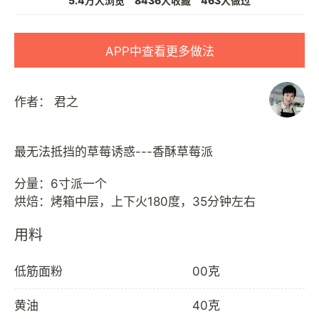
5.4万人浏览
8436人收藏
463人做过
APP中查看更多做法
作者：
君之
最无法抵挡的草莓诱惑---香酥草莓派
分量：6寸派一个
用料
低筋面粉
00克
黄油
40克