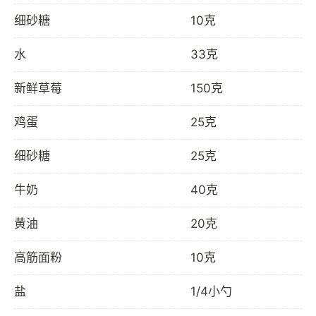
细砂糖
10克
水
33克
新鲜草莓
150克
鸡蛋
25克
细砂糖
25克
牛奶
40克
黄油
20克
高筋面粉
10克
盐
1/4小勺