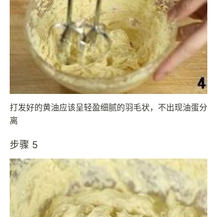
打发好的黄油应该呈轻盈细腻的羽毛状，不出现油蛋分
离
步骤 5