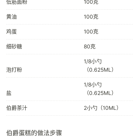
低筋面粉
100克
黄油
100克
鸡蛋
100克
细砂糖
80克
1/8小勺
泡打粉
（0.625ML）
1/8小勺
盐
（0.625ML）
伯爵茶汁
2小勺（10ML）
伯爵蛋糕的做法步骤