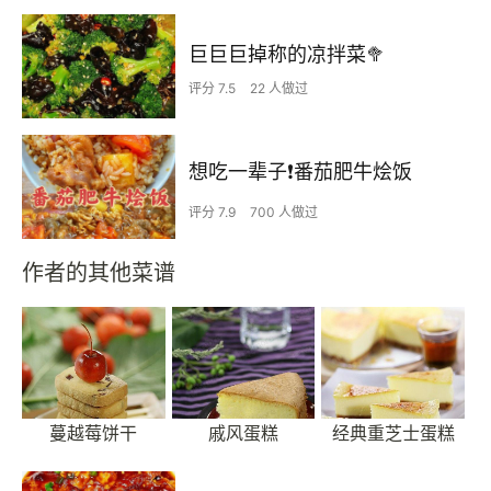
巨巨巨掉称的凉拌菜🥦
评分 7.5
22 人做过
想吃一辈子❗️番茄肥牛烩饭
评分 7.9
700 人做过
作者的其他菜谱
蔓越莓饼干
戚风蛋糕
经典重芝士蛋糕