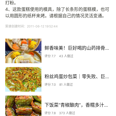
打粉。
4、这款蛋糕使用的模具，除了长条形的蛋糕模，也可
以用圆形的纸杯来烤。请根据自己的情况灵活变通。
菜谱创建时间：2011-06-12 19:52:44
鲜香味美！巨好喝的山药排骨汤！！
评分 7.7
43 人做过
粉丝鸡蛋炒包菜｜零失败、巨下饭
评分 7.0
81 人做过
下饭菜“青椒酿肉”，香糯多汁鲜嫩下饭
评分 7.8
373 人做过