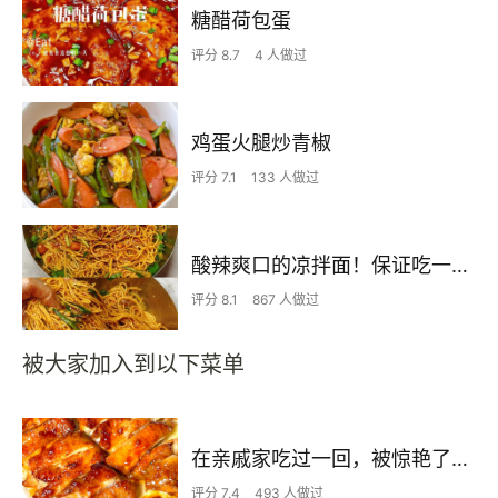
糖醋荷包蛋
评分 8.7
4 人做过
鸡蛋火腿炒青椒
评分 7.1
133 人做过
酸辣爽口的凉拌面！保证吃一次就上瘾
评分 8.1
867 人做过
被大家加入到以下菜单
在亲戚家吃过一回，被惊艳了…
评分 7.4
493 人做过