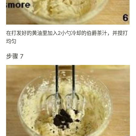
在打发好的黄油里加入2小勺冷却的伯爵茶汁，并搅打
均匀
步骤 7