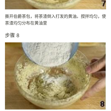
撕开伯爵茶包，将茶渣倒入打发的黄油。搅拌均匀，使
茶渣均匀分布在黄油里
步骤 8