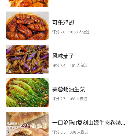
可乐鸡翅
评分 7.8
1058 人做过
风味茄子
评分 7.4
451 人做过
蒜蓉蚝油生菜
评分 7.7
168 人做过
一口沦陷‼️复刻山姆牛肉卷㊙️皮薄馅足爆好吃
评分 8.5
608 人做过