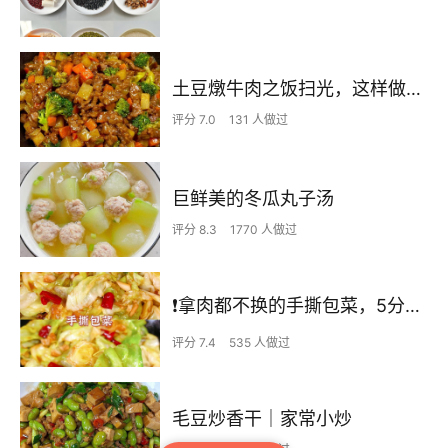
土豆燉牛肉之饭扫光，这样做也太香了吧，还没出锅已是浓香四溢了
评分 7.0
131 人做过
巨鲜美的冬瓜丸子汤
评分 8.3
1770 人做过
❗拿肉都不换的手撕包菜，5分钟快手家常菜🔥
评分 7.4
535 人做过
毛豆炒香干｜家常小炒