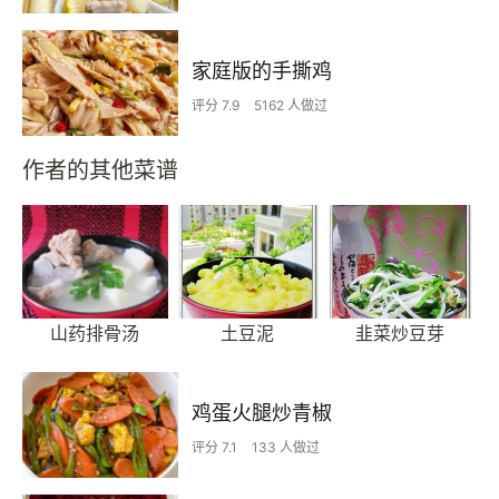
家庭版的手撕鸡
评分 7.9
5162 人做过
作者的其他菜谱
山药排骨汤
土豆泥
韭菜炒豆芽
鸡蛋火腿炒青椒
评分 7.1
133 人做过