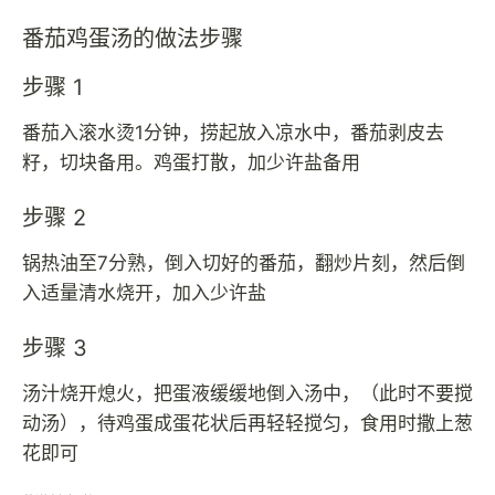
番茄鸡蛋汤的做法步骤
步骤 1
番茄入滚水烫1分钟，捞起放入凉水中，番茄剥皮去
籽，切块备用。鸡蛋打散，加少许盐备用
步骤 2
锅热油至7分熟，倒入切好的番茄，翻炒片刻，然后倒
入适量清水烧开，加入少许盐
步骤 3
汤汁烧开熄火，把蛋液缓缓地倒入汤中，（此时不要搅
动汤），待鸡蛋成蛋花状后再轻轻搅匀，食用时撒上葱
花即可