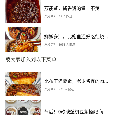
万能酱，酱香饼的酱！不辣
评分 8.7
12 人做过
鲜嫩多汁，比鲍鱼还好吃红烧香菇
评分 7.7
1951 人做过
被大家加入到以下菜单
比布丁还要嫩，老少皆宜的肉沫蒸蛋
评分 8.2
411 人做过
节后！9款破壁机豆浆搭配 每天不重样喝出好状态！