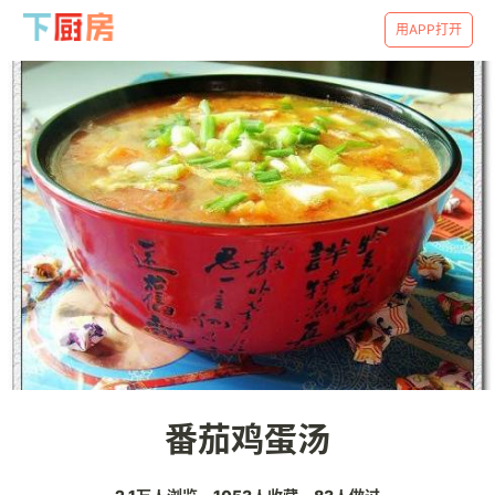
用APP打开
番茄鸡蛋汤