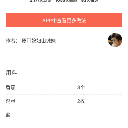
2.1万人浏览
1053人收藏
83人做过
APP中查看更多做法
作者：
厦门媳妇山城妹
用料
番茄
3个
鸡蛋
2枚
盐