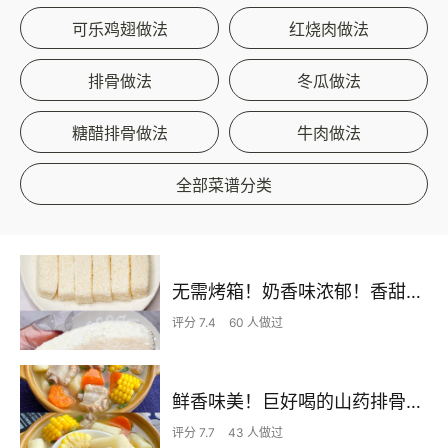
可乐鸡翅做法
红烧肉做法
排骨做法
冬瓜做法
糖醋排骨做法
牛肉做法
全部菜谱分类
无需烤箱！奶香味浓郁！香甜嫩滑的椰蓉奶糕
评分 7.4
60 人做过
鲜香味美！巨好喝的山药排骨汤！！
评分 7.7
43 人做过