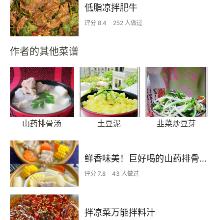
低脂凉拌肥牛
评分 8.4
252 人做过
作者的其他菜谱
山药排骨汤
土豆泥
韭菜炒豆芽
鲜香味美！巨好喝的山药排骨汤！！
评分 7.8
43 人做过
拌凉菜万能拌料汁