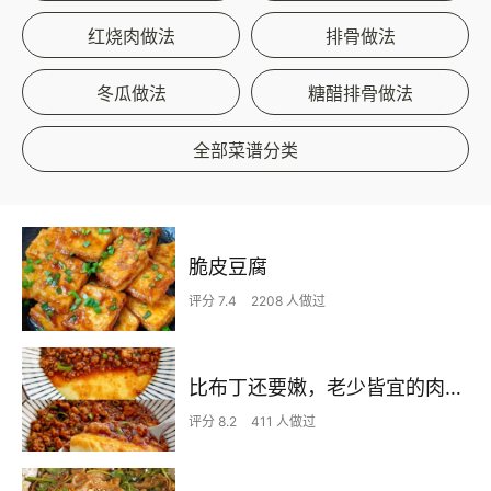
红烧肉做法
排骨做法
冬瓜做法
糖醋排骨做法
全部菜谱分类
脆皮豆腐
评分 7.4
2208 人做过
比布丁还要嫩，老少皆宜的肉沫蒸蛋
评分 8.2
411 人做过