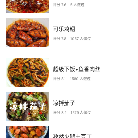
评分 7.6
5 人做过
可乐鸡翅
评分 7.8
1057 人做过
超级下饭•鱼香肉丝
评分 8.1
1580 人做过
凉拌茄子
评分 8.2
1579 人做过
孜然火腿土豆丁