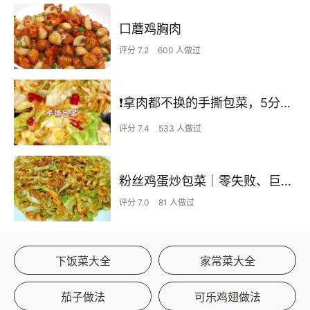
口蘑鸡胸肉
评分 7.2
600 人做过
❗拿肉都不换的手撕包菜，5分钟快手家常菜🔥
评分 7.4
533 人做过
粉丝鸡蛋炒包菜｜零失败、巨下饭
评分 7.0
81 人做过
下饭菜大全
家常菜大全
茄子做法
可乐鸡翅做法