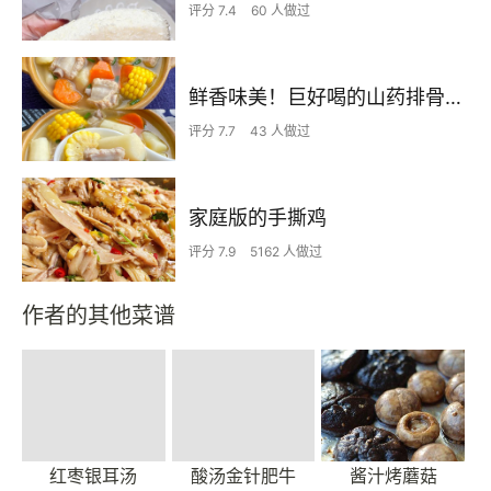
评分 7.4
60 人做过
鲜香味美！巨好喝的山药排骨汤！！
评分 7.7
43 人做过
家庭版的手撕鸡
评分 7.9
5162 人做过
作者的其他菜谱
红枣银耳汤
酸汤金针肥牛
酱汁烤蘑菇