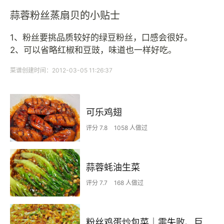
蒜蓉粉丝蒸扇贝的小贴士
1、粉丝要挑品质较好的绿豆粉丝，口感会很好。
2、可以省略红椒和豆豉，味道也一样好吃。
菜谱创建时间：2012-03-05 11:26:37
可乐鸡翅
评分 7.8
1058 人做过
蒜蓉蚝油生菜
评分 7.7
168 人做过
粉丝鸡蛋炒包菜｜零失败、巨下饭