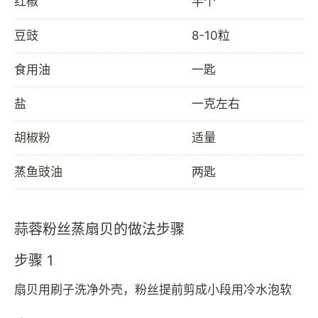
红椒
半个
豆豉
8-10粒
食用油
一匙
盐
一克左右
胡椒粉
适量
蒸鱼豉油
两匙
蒜蓉粉丝蒸扇贝的做法步骤
步骤 1
扇贝用刷子洗净外壳，粉丝提前剪成小段用冷水泡软