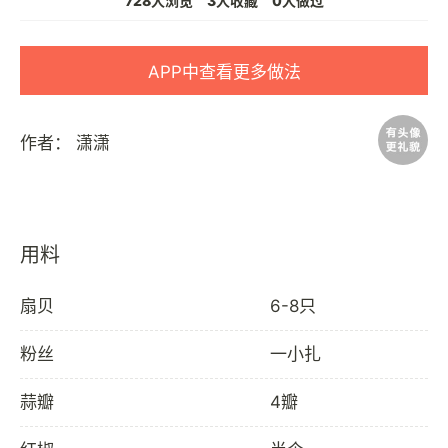
728人浏览
3人收藏
0人做过
APP中查看更多做法
作者：
潇潇
用料
扇贝
6-8只
粉丝
一小扎
蒜瓣
4瓣