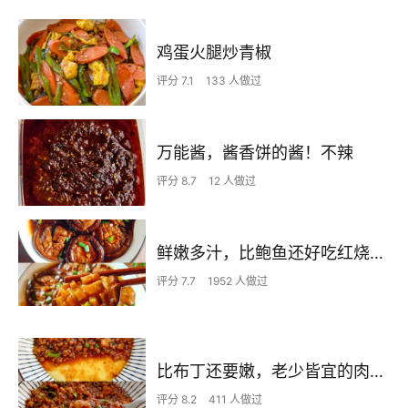
鸡蛋火腿炒青椒
评分 7.1
133 人做过
万能酱，酱香饼的酱！不辣
评分 8.7
12 人做过
鲜嫩多汁，比鲍鱼还好吃红烧香菇
评分 7.7
1952 人做过
比布丁还要嫩，老少皆宜的肉沫蒸蛋
评分 8.2
411 人做过