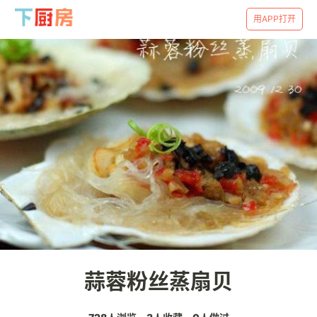
用APP打开
蒜蓉粉丝蒸扇贝