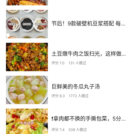
节后！9款破壁机豆浆搭配 每天不重样喝出好状态！
土豆燉牛肉之饭扫光，这样做也太香了吧，还没出锅已是浓香四溢了
评分 7.0
131 人做过
巨鲜美的冬瓜丸子汤
评分 8.3
1772 人做过
❗拿肉都不换的手撕包菜，5分钟快手家常菜🔥
评分 7.4
538 人做过