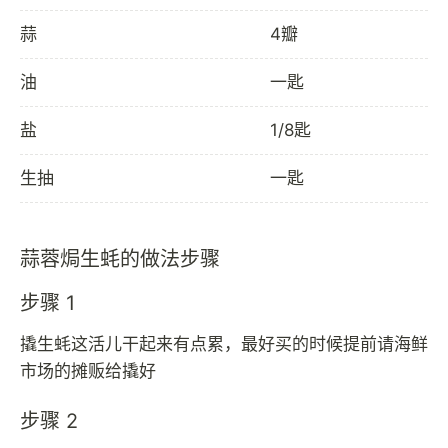
蒜
4瓣
油
一匙
盐
1/8匙
生抽
一匙
蒜蓉焗生蚝的做法步骤
步骤 1
撬生蚝这活儿干起来有点累，最好买的时候提前请海鲜
市场的摊贩给撬好
步骤 2