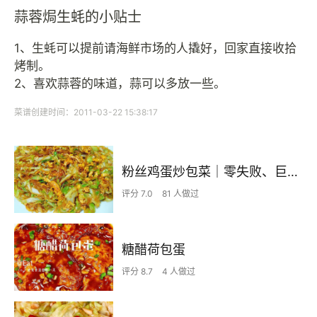
蒜蓉焗生蚝的小贴士
1、生蚝可以提前请海鲜市场的人撬好，回家直接收拾
烤制。
2、喜欢蒜蓉的味道，蒜可以多放一些。
菜谱创建时间：2011-03-22 15:38:17
粉丝鸡蛋炒包菜｜零失败、巨下饭
评分 7.0
81 人做过
糖醋荷包蛋
评分 8.7
4 人做过