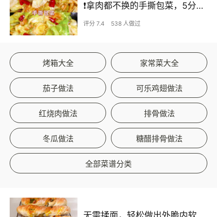
❗拿肉都不换的手撕包菜，5分钟快手家常菜🔥
评分 7.4
538 人做过
烤箱大全
家常菜大全
茄子做法
可乐鸡翅做法
红烧肉做法
排骨做法
冬瓜做法
糖醋排骨做法
全部菜谱分类
无需揉面，轻松做出外脆内软的恰巴塔扭扭棒，手残党们的福利来咯~