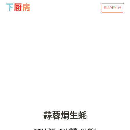
用APP打开
蒜蓉焗生蚝