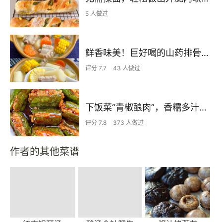
5 人做过
鲜香味美！巨好喝的山药排骨汤！！
评分 7.7
43 人做过
下饭菜“青椒酿肉”，香糯多汁鲜嫩下饭
评分 7.8
373 人做过
作者的其他菜谱