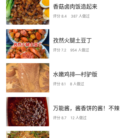
香菇卤肉饭造起来
评分 8.4
387 人做过
孜然火腿土豆丁
评分 7.2
954 人做过
水嫩鸡排—村驴版
评分 8.1
8 人做过
万能酱，酱香饼的酱！不辣
评分 8.7
12 人做过