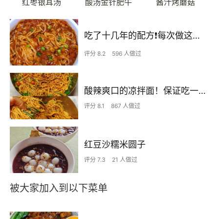
红枣银耳汤
酸汤金针肥牛
酱汁烤蘑菇
吃了十几年的配方❗️每次做这至少吃2碗
评分 8.2
596 人做过
酸辣爽口的凉拌面！保证吃一次就上瘾
评分 8.1
867 人做过
红豆沙糯米圆子
评分 7.3
21 人做过
被大家加入到以下菜单