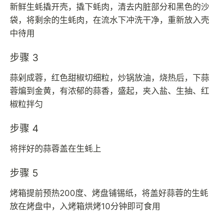
新鲜生蚝撬开壳，撬下蚝肉，清去内脏部分和黑色的沙
袋，将剩余的生蚝肉，在流水下冲洗干净，重新放入壳
中待用
步骤 3
蒜剁成蓉，红色甜椒切细粒，炒锅放油，烧热后，下蒜
蓉煸到金黄，有浓郁的蒜香，盛起，夹入盐、生抽、红
椒粒拌匀
步骤 4
将拌好的蒜蓉盖在生蚝上
步骤 5
烤箱提前预热200度、烤盘铺锡纸，将盖好蒜蓉的生蚝
放在烤盘中，入烤箱烘烤10分钟即可食用