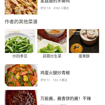
家庭版的手撕鸡
评分 7.9
5162 人做过
作者的其他菜谱
炒四季豆
蒜蓉炒生菜
蛋黄酥
鸡蛋火腿炒青椒
评分 7.1
133 人做过
万能酱，酱香饼的酱！不辣