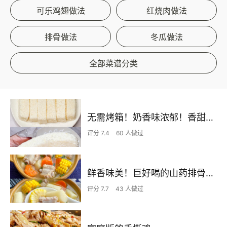
可乐鸡翅做法
红烧肉做法
排骨做法
冬瓜做法
全部菜谱分类
无需烤箱！奶香味浓郁！香甜嫩滑的椰蓉奶糕
评分 7.4
60 人做过
鲜香味美！巨好喝的山药排骨汤！！
评分 7.7
43 人做过