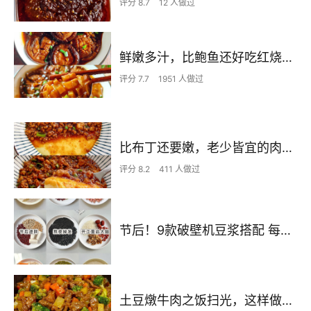
评分 8.7
12 人做过
鲜嫩多汁，比鲍鱼还好吃红烧香菇
评分 7.7
1951 人做过
比布丁还要嫩，老少皆宜的肉沫蒸蛋
评分 8.2
411 人做过
节后！9款破壁机豆浆搭配 每天不重样喝出好状态！
土豆燉牛肉之饭扫光，这样做也太香了吧，还没出锅已是浓香四溢了