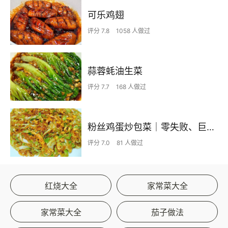
可乐鸡翅
评分 7.8
1058 人做过
蒜蓉蚝油生菜
评分 7.7
168 人做过
粉丝鸡蛋炒包菜｜零失败、巨下饭
评分 7.0
81 人做过
红烧大全
家常菜大全
家常菜大全
茄子做法