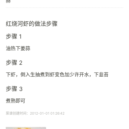
蒜
红烧河虾的做法步骤
步骤 1
油热下姜蒜
步骤 2
下虾，倒入生抽煮到虾变色加少许开水，下韭苔
步骤 3
煮熟即可
菜谱创建时间：2012-01-01 01:26:42