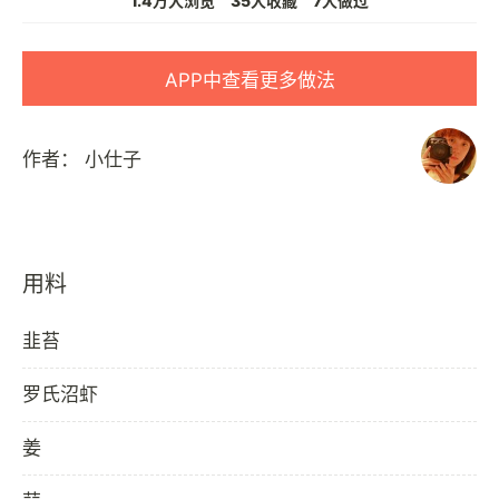
1.4万人浏览
35人收藏
7人做过
APP中查看更多做法
作者：
小仕子
用料
韭苔
罗氏沼虾
姜