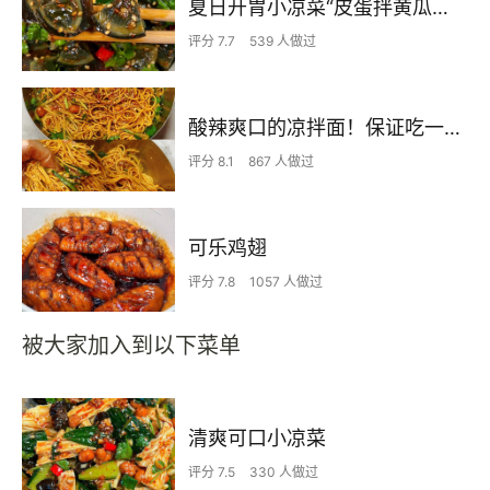
夏日开胃小凉菜“皮蛋拌黄瓜🥒”开胃减脂
评分 7.7
539 人做过
酸辣爽口的凉拌面！保证吃一次就上瘾
评分 8.1
867 人做过
可乐鸡翅
评分 7.8
1057 人做过
被大家加入到以下菜单
清爽可口小凉菜
评分 7.5
330 人做过