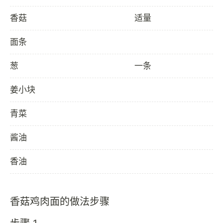
香菇
适量
面条
葱
一条
姜小块
青菜
酱油
香油
香菇鸡肉面的做法步骤