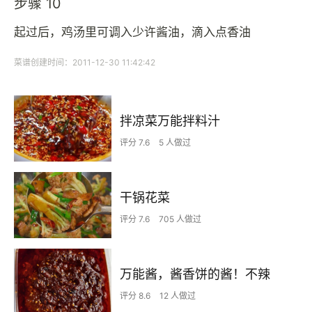
步骤 10
起过后，鸡汤里可调入少许酱油，滴入点香油
菜谱创建时间：2011-12-30 11:42:42
拌凉菜万能拌料汁
评分 7.6
5 人做过
干锅花菜
评分 7.6
705 人做过
万能酱，酱香饼的酱！不辣
评分 8.6
12 人做过