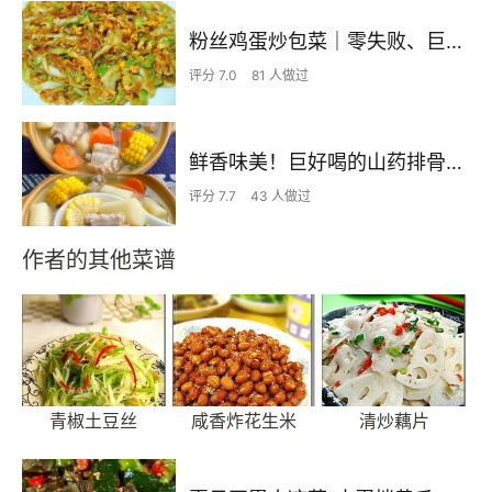
粉丝鸡蛋炒包菜｜零失败、巨下饭
评分 7.0
81 人做过
鲜香味美！巨好喝的山药排骨汤！！
评分 7.7
43 人做过
作者的其他菜谱
青椒土豆丝
咸香炸花生米
清炒藕片