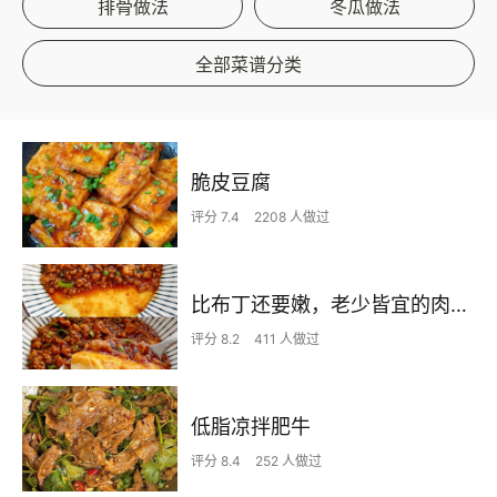
排骨做法
冬瓜做法
全部菜谱分类
脆皮豆腐
评分 7.4
2208 人做过
比布丁还要嫩，老少皆宜的肉沫蒸蛋
评分 8.2
411 人做过
低脂凉拌肥牛
评分 8.4
252 人做过