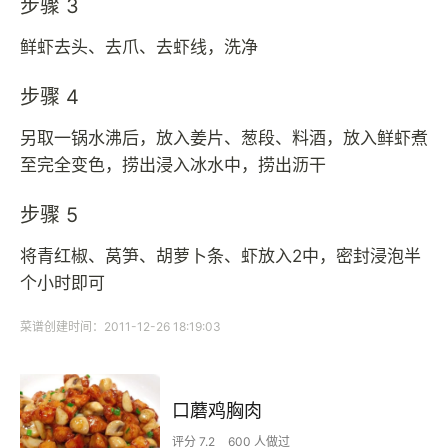
步骤 3
鲜虾去头、去爪、去虾线，洗净
步骤 4
另取一锅水沸后，放入姜片、葱段、料酒，放入鲜虾煮
至完全变色，捞出浸入冰水中，捞出沥干
步骤 5
将青红椒、莴笋、胡萝卜条、虾放入2中，密封浸泡半
个小时即可
菜谱创建时间：2011-12-26 18:19:03
口蘑鸡胸肉
评分 7.2
600 人做过