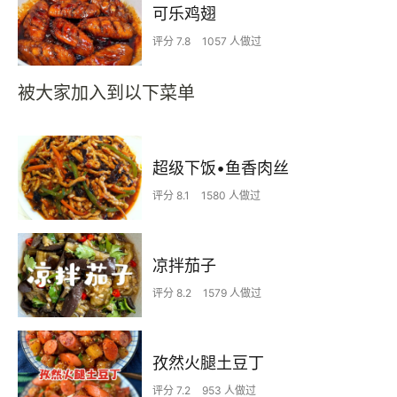
可乐鸡翅
评分 7.8
1057 人做过
被大家加入到以下菜单
超级下饭•鱼香肉丝
评分 8.1
1580 人做过
凉拌茄子
评分 8.2
1579 人做过
孜然火腿土豆丁
评分 7.2
953 人做过