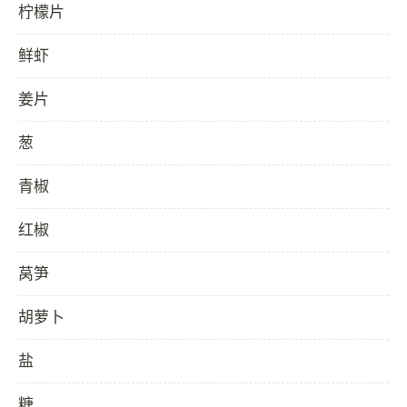
柠檬片
鲜虾
姜片
葱
青椒
红椒
莴笋
胡萝卜
盐
糖