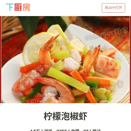
用APP打开
柠檬泡椒虾