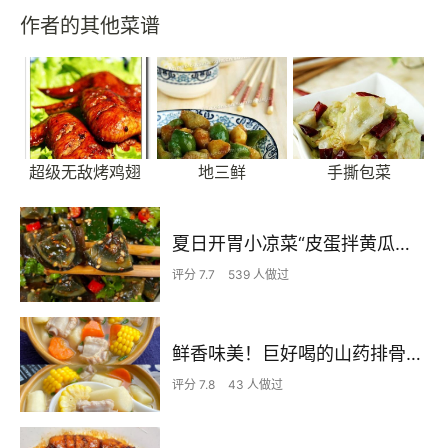
作者的其他菜谱
超级无敌烤鸡翅
地三鲜
手撕包菜
夏日开胃小凉菜“皮蛋拌黄瓜🥒”开胃减脂
评分 7.7
539 人做过
鲜香味美！巨好喝的山药排骨汤！！
评分 7.8
43 人做过