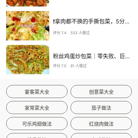
❗拿肉都不换的手撕包菜，5分钟快手家常菜🔥
评分 7.4
533 人做过
粉丝鸡蛋炒包菜｜零失败、巨下饭
评分 7.0
81 人做过
宴客菜大全
创意菜大全
家常菜大全
茄子做法
可乐鸡翅做法
红烧肉做法